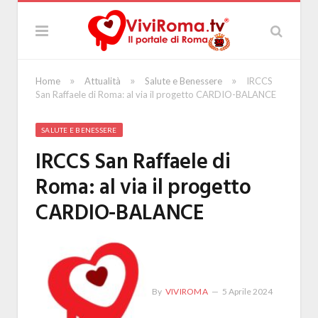
»
»
»
Home
Attualità
Salute e Benessere
IRCCS
San Raffaele di Roma: al via il progetto CARDIO-BALANCE
SALUTE E BENESSERE
IRCCS San Raffaele di
Roma: al via il progetto
CARDIO-BALANCE
By
VIVIROMA
5 Aprile 2024