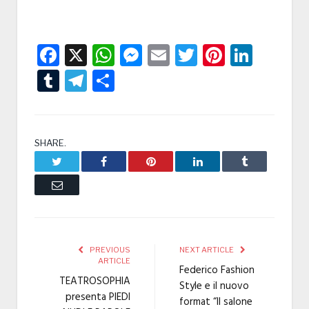
Facebook
X
WhatsApp
Messenger
Email
Twitter
Pintere
Linke
Tumblr
Telegram
Condividi
SHARE.
Twitter
Facebook
Pinterest
LinkedIn
Tumblr
Email
PREVIOUS
NEXT ARTICLE
ARTICLE
Federico Fashion
TEATROSOPHIA
Style e il nuovo
presenta PIEDI
format “Il salone