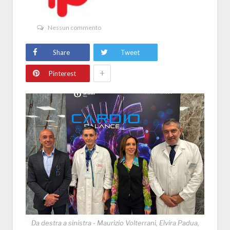
Nessun commento
Share
Tweet
+
Pinterest
Da destra a sinistra - Maurizio Volterrani, Elvira Padua,