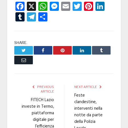
Facebook
X
WhatsApp
Messenger
Email
Twitter
Pintere
Linke
Tumblr
Telegram
Condividi
SHARE.
Twitter
Facebook
Pinterest
LinkedIn
Tumblr
Email
PREVIOUS
NEXT ARTICLE
ARTICLE
Feste
FITECH Lazio
clandestine,
investe in Termo,
interventi nella
piattaforma
notte da parte
digitale per
della Polizia
l’efficienza