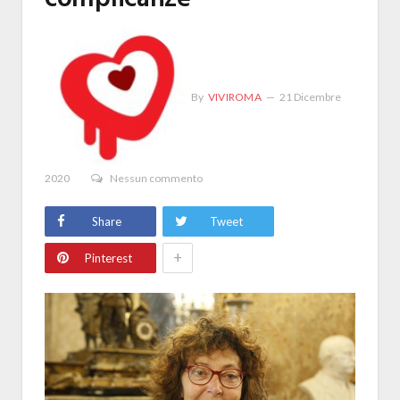
By
VIVIROMA
21 Dicembre
2020
Nessun commento
Share
Tweet
+
Pinterest