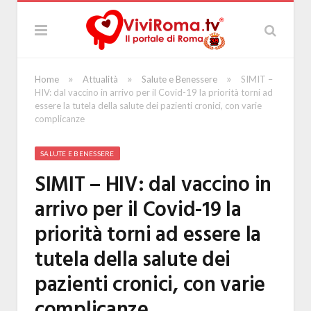
»
»
»
Home
Attualità
Salute e Benessere
SIMIT –
HIV: dal vaccino in arrivo per il Covid-19 la priorità torni ad
essere la tutela della salute dei pazienti cronici, con varie
complicanze
SALUTE E BENESSERE
SIMIT – HIV: dal vaccino in
arrivo per il Covid-19 la
priorità torni ad essere la
tutela della salute dei
pazienti cronici, con varie
complicanze