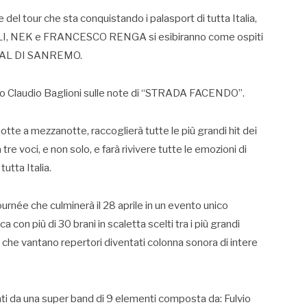
 del tour che sta conquistando i palasport di tutta Italia,
ALI, NEK e FRANCESCO RENGA si esibiranno come ospiti
STIVAL DI SANREMO.
istico Claudio Baglioni sulle note di “STRADA FACENDO”.
otte a mezzanotte, raccoglierà tutte le più grandi hit dei
re voci, e non solo, e farà rivivere tutte le emozioni di
utta Italia.
tournée che culminerà il 28 aprile in un evento unico
 con più di 30 brani in scaletta scelti tra i più grandi
i, che vantano repertori diventati colonna sonora di intere
 da una super band di 9 elementi composta da: Fulvio