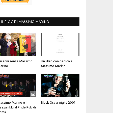
IL BLOG DI MASSIMO MARINO
ei anni senza Massimo
Un libro con dedica a
arino
Massimo Marino
assimo Marino e I
Black Oscar night 2001
azzanikki al Pride Pub di
oma