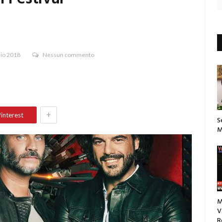
aio 2018
Nessun commento
+
interest
S
M
M
V
R