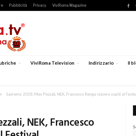
re
Pubblicità
Privacy
ViviRoma Magazine
Fac
ubriche
ViviRoma Television
Indirizzario
Il 
»
Sanremo 2018: Max Pezzali, NEK, Francesco Renga stasera ospiti al Festiv
zzali, NEK, Francesco
S
l Festival