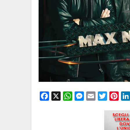
Facebook
X
WhatsApp
Messenge
Email
Twitt
Pi