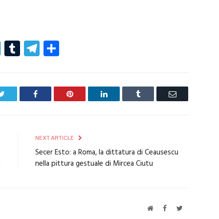
r
er
nterest
LinkedIn
Tumblr
Telegram
Condividi
Twitter
Facebook
Pinterest
LinkedIn
Tumblr
Email
E
NEXT ARTICLE
o
Secer Esto: a Roma, la dittatura di Ceausescu
i
nella pittura gestuale di Mircea Ciutu
Website
Facebook
Twitter