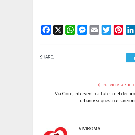
Facebook
X
WhatsApp
Messenge
Email
Twitt
Pi
SHARE.
PREVIOUS ARTICL
Via Cipro, intervento a tutela del decor
urbano: sequestri e sanzion
VIVIROMA