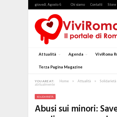
giovedì, Agosto 6
Chi siamo
Contatti
Store
Attualità
Agenda
ViviRoma R
Terza Pagina Magazine
»
»
Home
Attualità
Solidarietà
YOU ARE AT:
abitualmente
SOLIDARIETÀ
Abusi sui minori: Sav