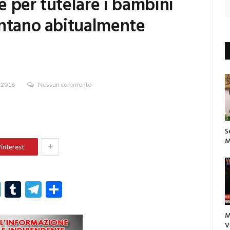
 per tutelare i bambini
entano abitualmente
 2018
Nessun commento
S
M
+
interest
r
er
nterest
LinkedIn
Tumblr
Telegram
Condividi
M
V