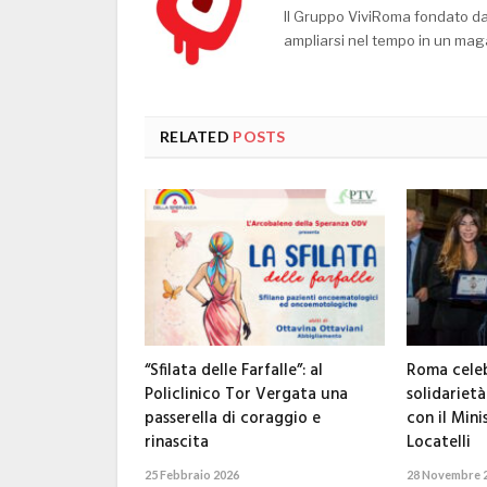
Il Gruppo ViviRoma fondato d
ampliarsi nel tempo in un mag
RELATED
POSTS
“Sfilata delle Farfalle”: al
Roma celeb
Policlinico Tor Vergata una
solidarietà
passerella di coraggio e
con il Mini
rinascita
Locatelli
25 Febbraio 2026
28 Novembre 