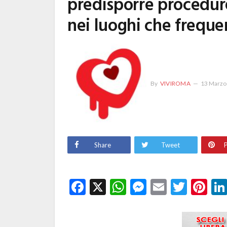
predisporre procedure
nei luoghi che frequ
By
VIVIROMA
13 Marzo
Share
Tweet
P
Facebook
X
WhatsApp
Messenge
Email
Twitt
Pi