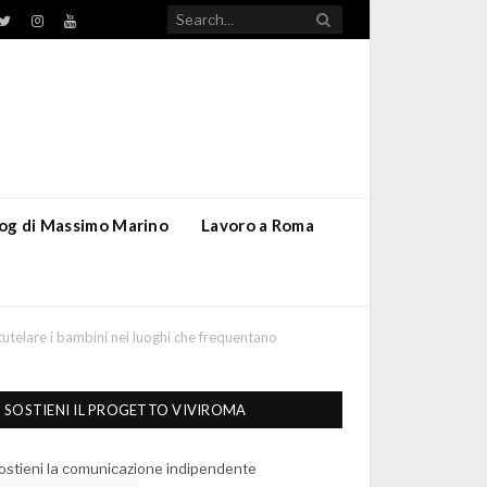
TikTok
ebook
Twitter
Instagram
YouTube
blog di Massimo Marino
Lavoro a Roma
tutelare i bambini nei luoghi che frequentano
SOSTIENI IL PROGETTO VIVIROMA
ostieni la comunicazione indipendente