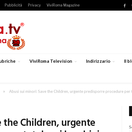
Pubblicità
Privacy
ViviRoma Magazine
Fac
ubriche
ViviRoma Television
Indirizzario
Il 
»
Abusi sui minori: Save the Children, urgente predisporre procedure per 
e the Children, urgente
S