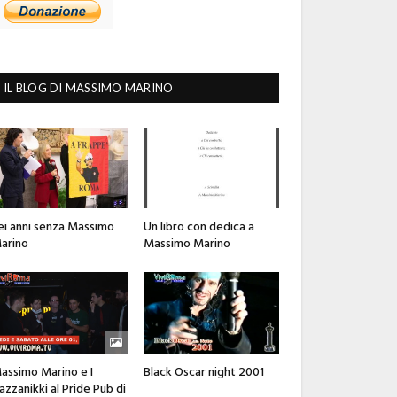
IL BLOG DI MASSIMO MARINO
ei anni senza Massimo
Un libro con dedica a
arino
Massimo Marino
assimo Marino e I
Black Oscar night 2001
azzanikki al Pride Pub di