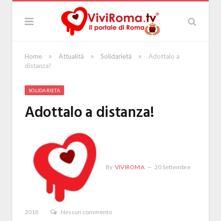
»
»
»
Home
Attualità
Solidarietà
Adottalo a
distanza!
SOLIDARIETÀ
Adottalo a distanza!
By
VIVIROMA
20 Settembre
2018
Nessun commento