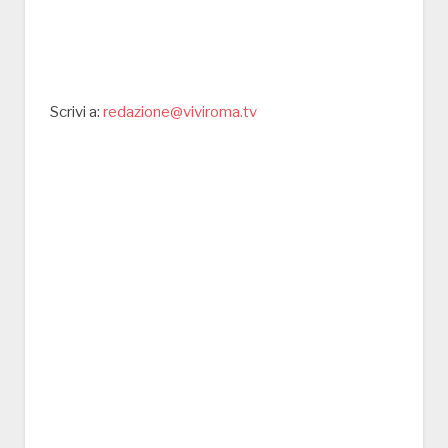
Scrivi a:
redazione@viviroma.tv