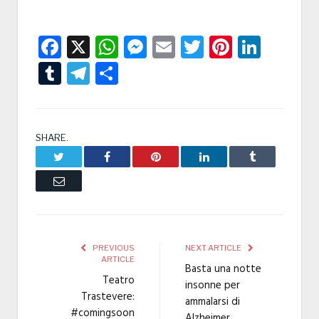
Facebook
X
WhatsApp
Messenger
Email
Twitter
Pintere
Linke
Tumblr
Telegram
Condividi
SHARE.
Twitter
Facebook
Pinterest
LinkedIn
Tumblr
Email
PREVIOUS
NEXT ARTICLE
ARTICLE
Basta una notte
Teatro
insonne per
Trastevere:
ammalarsi di
#comingsoon
Alzheimer