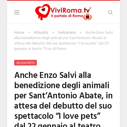
»
»
»
Home
Attualità
Solidarietà
Anche Enzo Salvi
alla benedizione degli animali per Sant’Antonio Abate, in
attesa del debutto del suo spettacolo “I love pets” dal 22
gennaio al teatro Tirso di Roma
SOLIDARIETÀ
Anche Enzo Salvi alla
benedizione degli animali
per Sant’Antonio Abate, in
attesa del debutto del suo
spettacolo “I love pets”
dal 22 gennaio al teatro