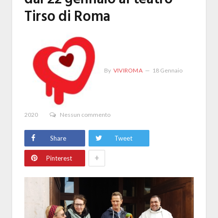
Tirso di Roma
By
VIVIROMA
18 Gennaio
2020
Nessun commento
Share
Tweet
+
Pinterest