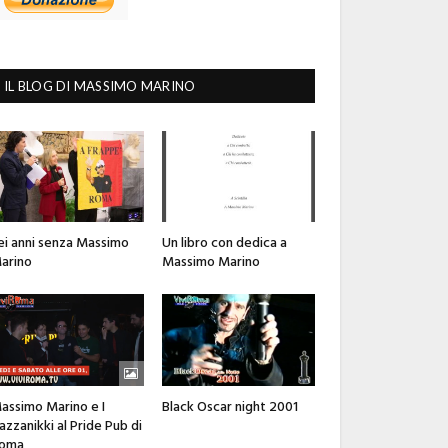
IL BLOG DI MASSIMO MARINO
ei anni senza Massimo
Un libro con dedica a
arino
Massimo Marino
assimo Marino e I
Black Oscar night 2001
azzanikki al Pride Pub di
oma