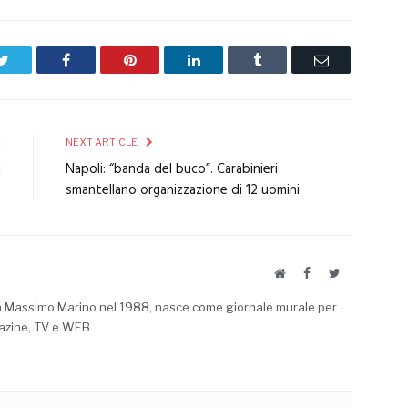
Twitter
Facebook
Pinterest
LinkedIn
Tumblr
Email
E
NEXT ARTICLE
i
Napoli: “banda del buco”. Carabinieri
o
smantellano organizzazione di 12 uomini
Website
Facebook
Twitter
a Massimo Marino nel 1988, nasce come giornale murale per
azine, TV e WEB.