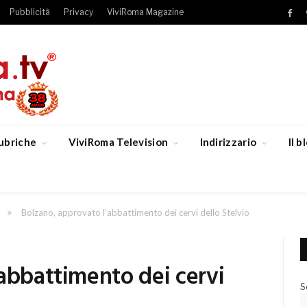
Pubblicità
Privacy
ViviRoma Magazine
Fac
ubriche
ViviRoma Television
Indirizzario
Il 
»
Bolzano, approvato l’abbattimento dei cervi dello Stelvio
abbattimento dei cervi
S