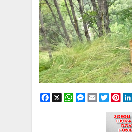
Facebook
X
WhatsApp
Messenge
Email
Twitt
Pi