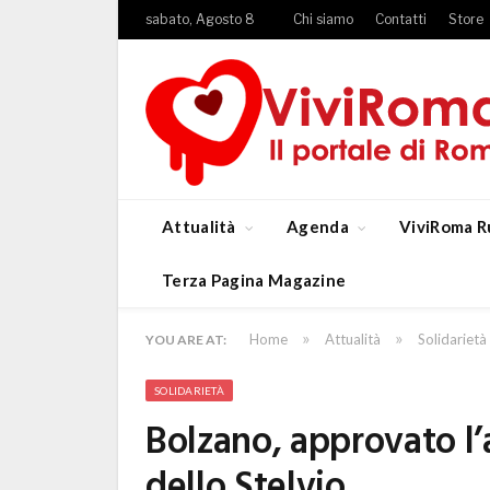
sabato, Agosto 8
Chi siamo
Contatti
Store
Attualità
Agenda
ViviRoma R
Terza Pagina Magazine
»
»
Home
Attualità
Solidarietà
YOU ARE AT:
SOLIDARIETÀ
Bolzano, approvato l’
dello Stelvio