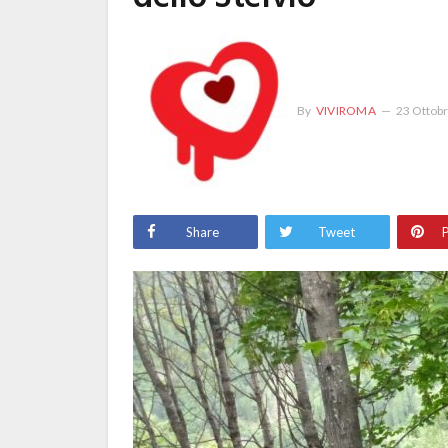
By
VIVIROMA
23 Ottob
Share
Tweet
P