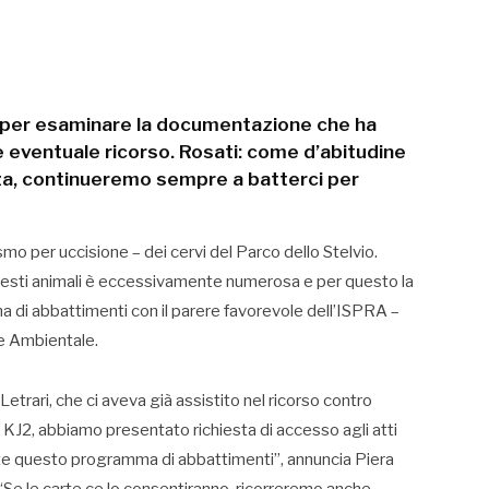
ti per esaminare la documentazione che ha
 eventuale ricorso. Rosati: come d’abitudine
enza, continueremo sempre a batterci per
ismo per uccisione – dei cervi del Parco dello Stelvio.
 questi animali è eccessivamente numerosa e per questo la
a di abbattimenti con il parere favorevole dell’ISPRA –
ne Ambientale.
Letrari, che ci aveva già assistito nel ricorso contro
sa KJ2, abbiamo presentato richiesta di accesso agli atti
te questo programma di abbattimenti”, annuncia Piera
Se le carte ce lo consentiranno, ricorreremo anche