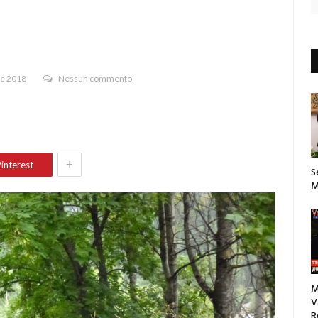
re 2018
Nessun commento
+
interest
S
M
M
V
R