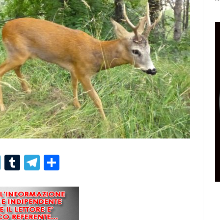
r
er
nterest
LinkedIn
Tumblr
Telegram
Condividi