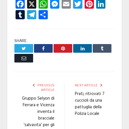
Facebook
X
WhatsApp
Messenger
Email
Twitter
Pintere
Linke
Tumblr
Telegram
Condividi
SHARE.
Twitter
Facebook
Pinterest
LinkedIn
Tumblr
Email
PREVIOUS
NEXT ARTICLE
ARTICLE
Prati, ritrovati 7
Gruppo Selyon di
cuccioli da una
Ferrara e Vicenza
pattuglia della
inventa il
Polizia Locale
bracciale
‘salvavita’ per gli