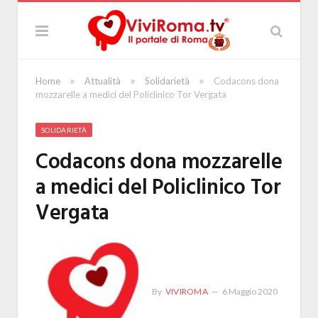
»
»
»
Home
Attualità
Solidarietà
Codacons dona
mozzarelle a medici del Policlinico Tor Vergata
SOLIDARIETÀ
Codacons dona mozzarelle
a medici del Policlinico Tor
Vergata
By
VIVIROMA
6 Maggio 2020