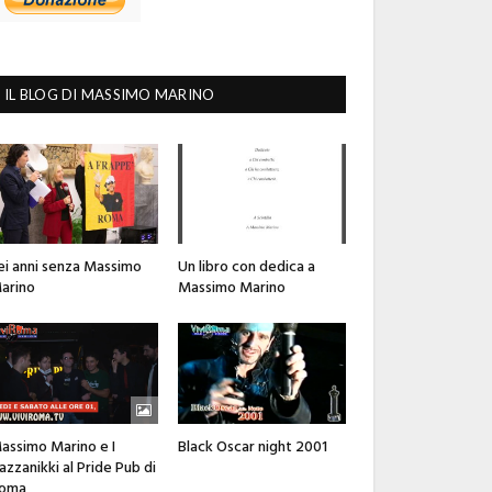
IL BLOG DI MASSIMO MARINO
ei anni senza Massimo
Un libro con dedica a
arino
Massimo Marino
assimo Marino e I
Black Oscar night 2001
azzanikki al Pride Pub di
oma