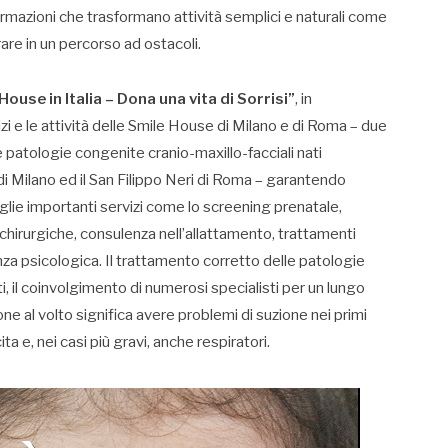
rmazioni che trasformano attività semplici e naturali come
rare in un percorso ad ostacoli.
House in Italia – Dona una vita di Sorrisi”
, in
zi e le attività delle Smile House di Milano e di Roma – due
le patologie congenite cranio-maxillo-facciali nati
o di Milano ed il San Filippo Neri di Roma – garantendo
miglie importanti servizi come lo screening prenatale,
e chirurgiche, consulenza nell’allattamento, trattamenti
za psicologica. Il trattamento corretto delle patologie
ti, il coinvolgimento di numerosi specialisti per un lungo
 al volto significa avere problemi di suzione nei primi
ita e, nei casi più gravi, anche respiratori.