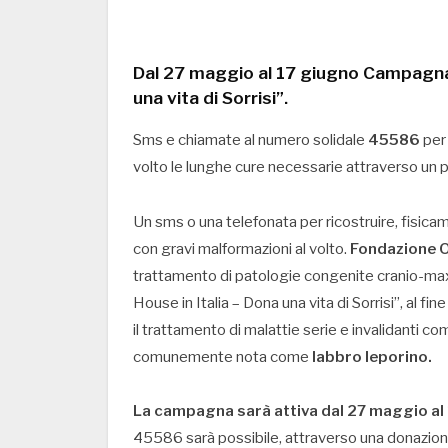
Dal 27 maggio al 17 giugno Campagna 
una vita di Sorrisi”.
Sms e chiamate al numero solidale
45586
per 
volto le lunghe cure necessarie attraverso un pe
Un sms o una telefonata per ricostruire, fisica
con gravi malformazioni al volto.
Fondazione O
trattamento di patologie congenite cranio-maxi
House in Italia – Dona una vita di Sorrisi”, al fin
il trattamento di malattie serie e invalidanti com
comunemente nota come
labbro leporino.
La campagna sarà attiva dal 27 maggio al
45586 sarà possibile, attraverso una donazione d