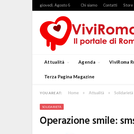
giovedì, Agosto 6
Chi siamo
Contatti
Store
Attualità
Agenda
ViviRoma R
Terza Pagina Magazine
»
»
Home
Attualità
Solidarietà
YOU ARE AT:
SOLIDARIETÀ
Operazione smile: sms