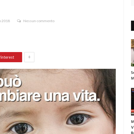
o 2018
Nessun commento
+
interest
S
M
M
V
R