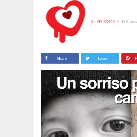
By
VIVIROMA
10 Giugn
Share
Tweet
P