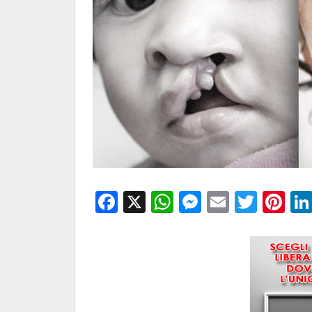
Facebook
X
WhatsApp
Messenge
Email
Twitt
Pi