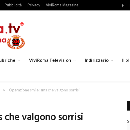
Pubblicità
Privacy
ViviRoma Magazine
Fac
ubriche
ViviRoma Television
Indirizzario
Il 
»
Operazione smile: sms che valgono sorrisi
 che valgono sorrisi
S