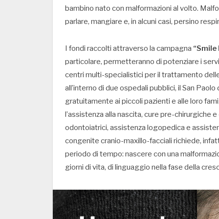
bambino nato con malformazioni al volto. Malfo
parlare, mangiare e, in alcuni casi, persino respi
I fondi raccolti attraverso la campagna
“Smile 
particolare, permetteranno di potenziare i servi
centri multi-specialistici per il trattamento del
all’interno di due ospedali pubblici, il San Paol
gratuitamente ai piccoli pazienti e alle loro fa
l’assistenza alla nascita, cure pre-chirurgiche 
odontoiatrici, assistenza logopedica e assisten
congenite cranio-maxillo-facciali richiede, infat
periodo di tempo: nascere con una malformazione
giorni di vita, di linguaggio nella fase della cresc