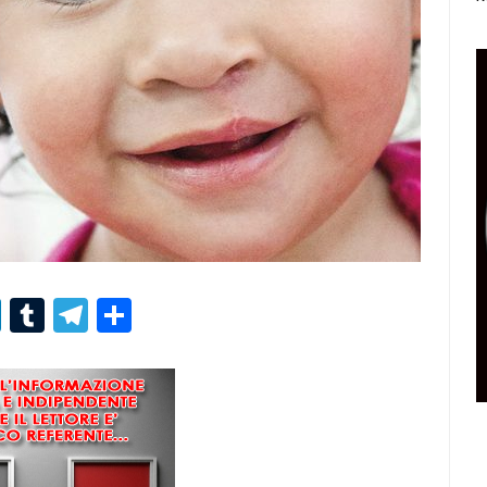
r
er
nterest
LinkedIn
Tumblr
Telegram
Condividi