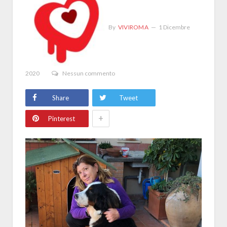
By
VIVIROMA
1 Dicembre
2020
Nessun commento
Share
Tweet
+
Pinterest