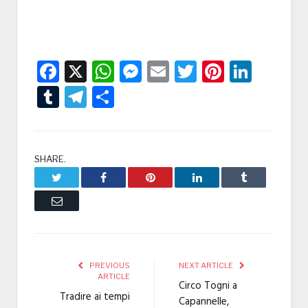
Facebook
X
WhatsApp
Messenger
Email
Twitter
Pintere
Linke
Tumblr
Telegram
Condividi
SHARE.
Twitter
Facebook
Pinterest
LinkedIn
Tumblr
Email
PREVIOUS
NEXT ARTICLE
ARTICLE
Circo Togni a
Tradire ai tempi
Capannelle,