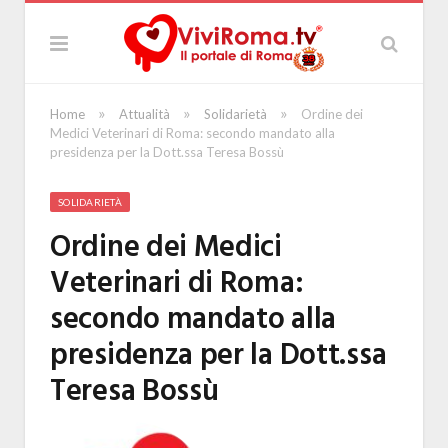
»
»
»
Home
Attualità
Solidarietà
Ordine dei
Medici Veterinari di Roma: secondo mandato alla
presidenza per la Dott.ssa Teresa Bossù
SOLIDARIETÀ
Ordine dei Medici
Veterinari di Roma:
secondo mandato alla
presidenza per la Dott.ssa
Teresa Bossù