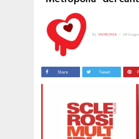
By
VIVIROMA
28 Giugn
Share
Tweet
P