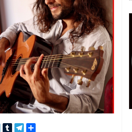
r
er
nterest
LinkedIn
Tumblr
Telegram
Condividi