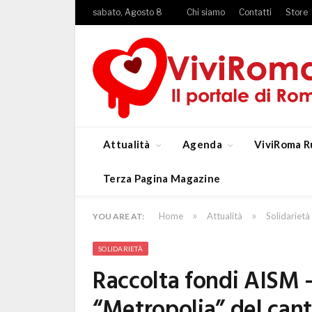
sabato, Agosto 8
Chi siamo
Contatti
Store
Attualità
Agenda
ViviRoma R
Terza Pagina Magazine
»
»
Home
Attualità
Solidarietà
YOU ARE AT:
SOLIDARIETÀ
Raccolta fondi AISM –
“Metropolia” del can