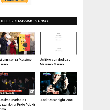
IL BLOG DI MASSIMO MARINO
ei anni senza Massimo
Un libro con dedica a
arino
Massimo Marino
assimo Marino e I
Black Oscar night 2001
azzanikki al Pride Pub di
oma