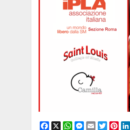
Facebook
X
WhatsApp
Messenge
Email
Twitt
Pi