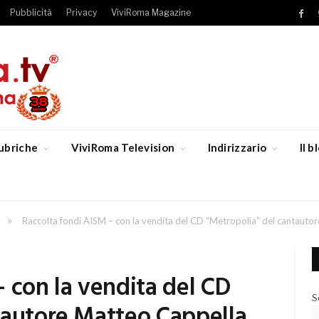
Pubblicità
Privacy
ViviRoma Magazine
Fac
ubriche
ViviRoma Television
Indirizzario
Il 
»
Raccolta fondi AISM – con la vendita del CD “Metropolia” del cantauto
 con la vendita del CD
S
tautore Matteo Cappella