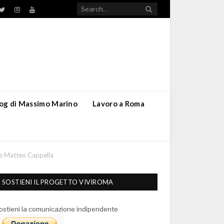
TikTok
ebook
Twitter
Instagram
YouTube
blog di Massimo Marino
Lavoro a Roma
re Matteo Cappella
SOSTIENI IL PROGETTO VIVIROMA
ostieni la comunicazione indipendente