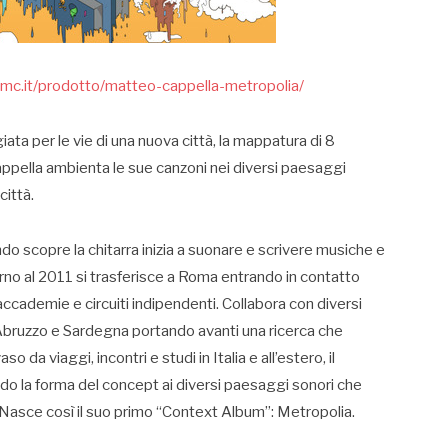
lmc.it/prodotto/matteo-cappella-metropolia/
a per le vie di una nuova città, la mappatura di 8
appella ambienta le sue canzoni nei diversi paesaggi
città.
 scopre la chitarra inizia a suonare e scrivere musiche e
torno al 2011 si trasferisce a Roma entrando in contatto
 accademie e circuiti indipendenti. Collabora con diversi
 Abruzzo e Sardegna portando avanti una ricerca che
o da viaggi, incontri e studi in Italia e all’estero, il
 la forma del concept ai diversi paesaggi sonori che
a. Nasce così il suo primo “Context Album”: Metropolia.