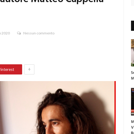
o 2020
Nessun commento
+
interest
S
M
M
V
R