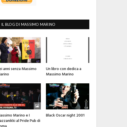
IL BLOG DI MASSIMO MARINO
ei anni senza Massimo
Un libro con dedica a
arino
Massimo Marino
assimo Marino e I
Black Oscar night 2001
azzanikki al Pride Pub di
oma