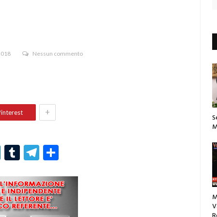
2018
Nessun commento
+
interest
S
M
r
er
nterest
LinkedIn
Tumblr
Telegram
Condividi
M
V
R