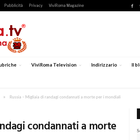
Pubblicità
Privacy
ViviRoma Magazine
Fac
ubriche
ViviRoma Television
Indirizzario
Il 
»
Russia – Migliaia di randagi condannati a morte per i mondiali
randagi condannati a morte
S