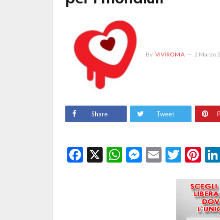
By
VIVIROMA
2 Marzo 
Share
Tweet
P
Facebook
X
WhatsApp
Messenge
Email
Twitt
Pi