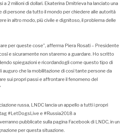
 a 2 milioni di dollari. Ekaterina Dmitrieva ha lanciato una
ne di persone da tutto il mondo per chiedere alle autorità
vere in altro modo, più civile e dignitoso, il problema delle
ttare per queste cose”, afferma Piera Rosati – Presidente
così e sicuramente non staremo a guardare. Ho scritto
iedendo spiegazioni e ricordandogli come questo tipo di
Mi auguro che la mobilitazione di così tante persone da
re sui propri passi e affrontare il fenomeno del
”
ciazione russa, LNDC lancia un appello a tutti i propri
hashtag #LetDogsLive e #Russia2018 a
erranno pubblicate sulla pagina Facebook di LNDC, in un
gnazione per questa situazione.