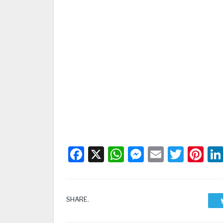
Facebook
X
WhatsApp
Messenge
Email
Twitt
Pi
SHARE.