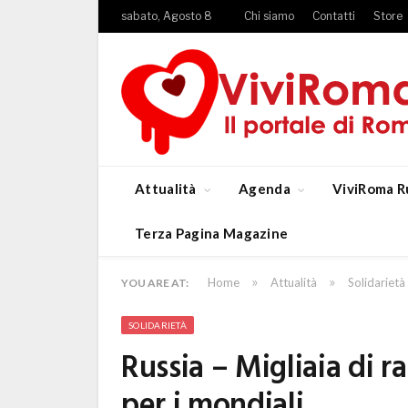
sabato, Agosto 8
Chi siamo
Contatti
Store
Attualità
Agenda
ViviRoma R
Terza Pagina Magazine
»
»
Home
Attualità
Solidarietà
YOU ARE AT:
SOLIDARIETÀ
Russia – Migliaia di 
per i mondiali