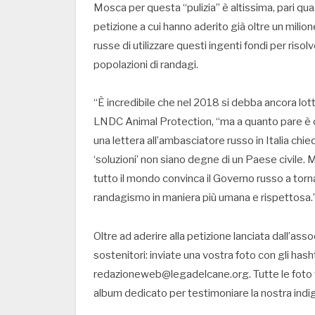
Mosca per questa “pulizia” è altissima, pari quasi
petizione a cui hanno aderito già oltre un milio
russe di utilizzare questi ingenti fondi per risol
popolazioni di randagi.
“È incredibile che nel 2018 si debba ancora lo
LNDC Animal Protection, “ma a quanto pare è 
una lettera all’ambasciatore russo in Italia ch
‘soluzioni’ non siano degne di un Paese civile. 
tutto il mondo convinca il Governo russo a torna
randagismo in maniera più umana e rispettosa.
Oltre ad aderire alla petizione lanciata dall’asso
sostenitori: inviate una vostra foto con gli 
redazioneweb@legadelcane.org. Tutte le foto v
album dedicato per testimoniare la nostra indi