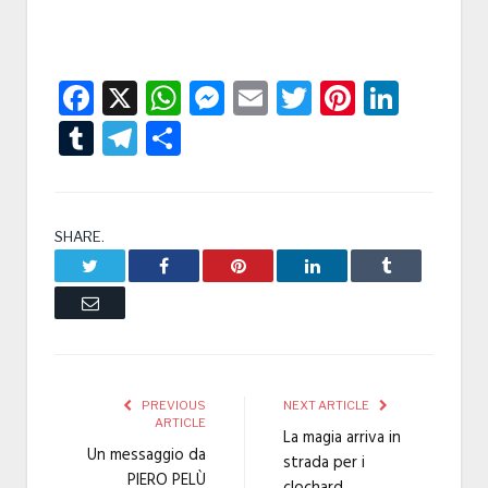
Facebook
X
WhatsApp
Messenger
Email
Twitter
Pintere
Linke
Tumblr
Telegram
Condividi
SHARE.
Twitter
Facebook
Pinterest
LinkedIn
Tumblr
Email
PREVIOUS
NEXT ARTICLE
ARTICLE
La magia arriva in
Un messaggio da
strada per i
PIERO PELÙ
clochard