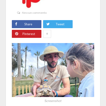
Nessun commento
Share
Tweet
+
Pinterest
Screenshot