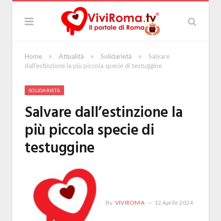
»
»
»
Home
Attualità
Solidarietà
Salvare
dall’estinzione la più piccola specie di testuggine
SOLIDARIETÀ
Salvare dall’estinzione la
più piccola specie di
testuggine
By
VIVIROMA
12 Aprile 2024