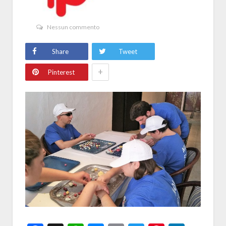
Nessun commento
Share
Tweet
+
Pinterest