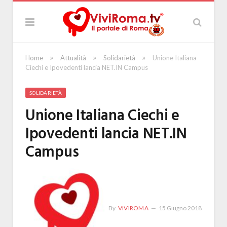
»
»
»
Home
Attualità
Solidarietà
Unione Italiana
Ciechi e Ipovedenti lancia NET.IN Campus
SOLIDARIETÀ
Unione Italiana Ciechi e
Ipovedenti lancia NET.IN
Campus
By
VIVIROMA
15 Giugno 2018