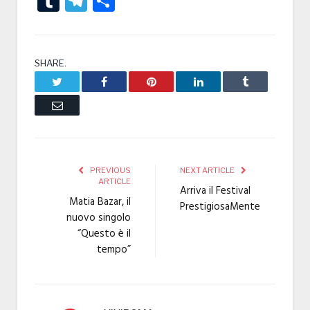
Tumblr
Telegram
Condividi
SHARE.
Twitter
Facebook
Pinterest
LinkedIn
Tumblr
Email
PREVIOUS
NEXT ARTICLE
ARTICLE
Arriva il Festival
Matia Bazar, il
PrestigiosaMente
nuovo singolo
“Questo è il
tempo”