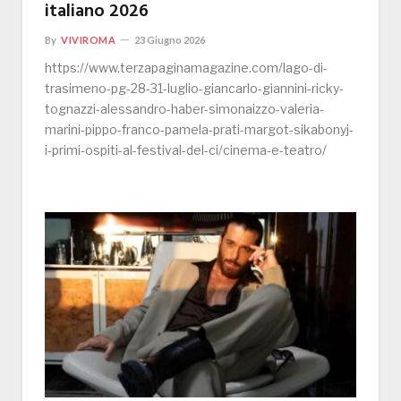
italiano 2026
By
VIVIROMA
23 Giugno 2026
https://www.terzapaginamagazine.com/lago-di-
trasimeno-pg-28-31-luglio-giancarlo-giannini-ricky-
tognazzi-alessandro-haber-simonaizzo-valeria-
marini-pippo-franco-pamela-prati-margot-sikabonyj-
i-primi-ospiti-al-festival-del-ci/cinema-e-teatro/