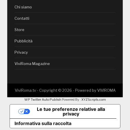
Chi siamo
Contatti
Store
Pubblicità
Privacy
ViviRoma Magazine
ViviRoma.tv - Copyright ©
2026
- Powered by
VIVIROMA
WP Twitter Auto Publish
Powered By :
XYZScripts.com
Le tue preferenze relative alla
privacy
Informativa sulla raccolta