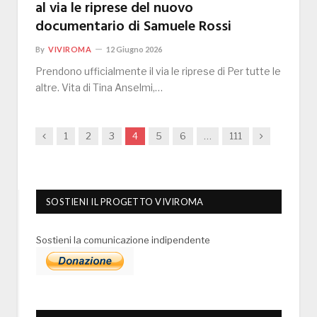
al via le riprese del nuovo
documentario di Samuele Rossi
By
VIVIROMA
12 Giugno 2026
Prendono ufficialmente il via le riprese di Per tutte le
altre. Vita di Tina Anselmi,…
Previous
Next
1
2
3
4
5
6
…
111
SOSTIENI IL PROGETTO VIVIROMA
Sostieni la comunicazione indipendente