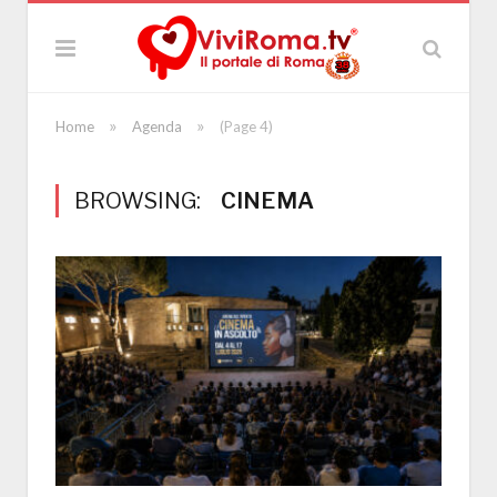
»
»
Home
Agenda
(Page 4)
BROWSING:
CINEMA