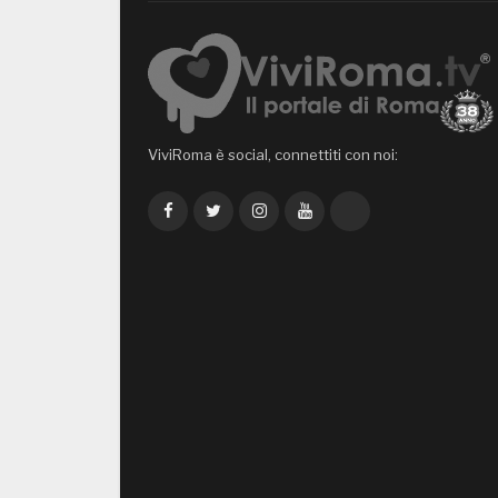
ViviRoma è social, connettiti con noi:
Facebook
Twitter
Instagram
YouTube
TikTok