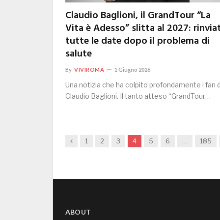
Claudio Baglioni, il GrandTour “La
Vita è Adesso” slitta al 2027: rinvia
tutte le date dopo il problema di
salute
By
VIVIROMA
1 Giugno 2026
Una notizia che ha colpito profondamente i fan d
Claudio Baglioni. Il tanto atteso “GrandTour…
Previous
1
2
3
4
5
6
…
185
ABOUT