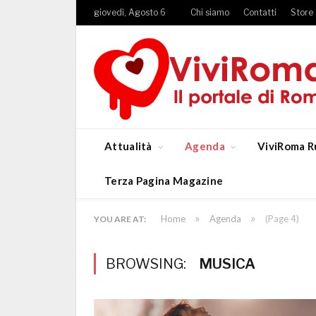
giovedì, Agosto 6
Chi siamo
Contatti
Store
Attualità
Agenda
ViviRoma R
Terza Pagina Magazine
»
»
Home
Agenda
(Page 4)
YOU ARE AT:
BROWSING:
MUSICA