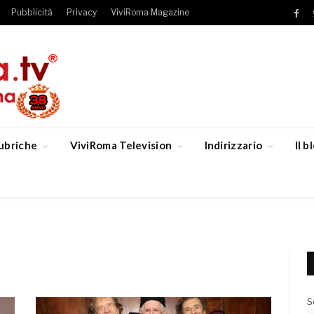
Pubblicità
Privacy
ViviRoma Magazine
Fac
ubriche
ViviRoma Television
Indirizzario
Il 
S