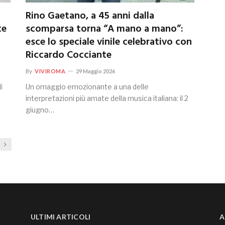
Rino Gaetano, a 45 anni dalla
te
scomparsa torna “A mano a mano”:
esce lo speciale vinile celebrativo con
Riccardo Cocciante
By
VIVIROMA
29 Maggio 2026
i
Un omaggio emozionante a una delle
interpretazioni più amate della musica italiana: il 2
giugno…
Next
ULTIMI ARTICOLI
A