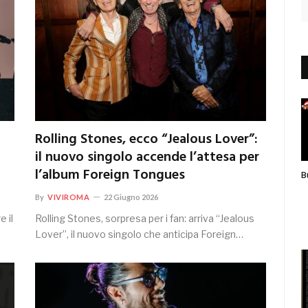
Rolling Stones, ecco “Jealous Lover”:
il nuovo singolo accende l’attesa per
l’album Foreign Tongues
B
By
VIVIROMA
22 Giugno 2026
 il
Rolling Stones, sorpresa per i fan: arriva “Jealous
Lover”, il nuovo singolo che anticipa Foreign…