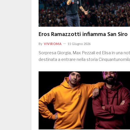
Eros Ramazzotti infiamma San Siro
By
VIVIROMA
11 Giugno 2026
Sorpresa Giorgia, Max Pezzali ed Elisa in una no
destinata a entrare nella storia Cinquantunomi