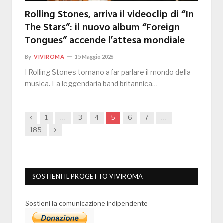
Rolling Stones, arriva il videoclip di “In
The Stars”: il nuovo album “Foreign
Tongues” accende l’attesa mondiale
By
VIVIROMA
15 Maggio 2026
I Rolling Stones tornano a far parlare il mondo della
musica. La leggendaria band britannica…
Previous
1
…
3
4
5
6
7
…
Next
185
SOSTIENI IL PROGETTO VIVIROMA
Sostieni la comunicazione indipendente