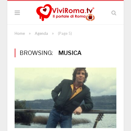
»
»
Home
Agenda
(Page 5)
BROWSING:
MUSICA