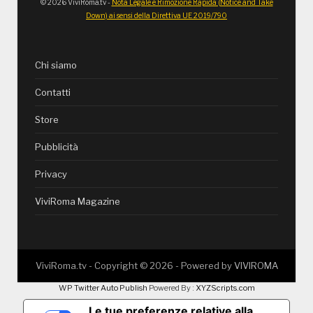
© 2026 ViviRoma.tv -
Nota Legale e Rimozione Rapida (Notice and Take
Down) ai sensi della Direttiva UE 2019/790
Chi siamo
Contatti
Store
Pubblicità
Privacy
ViviRoma Magazine
ViviRoma.tv - Copyright ©
2026
- Powered by
VIVIROMA
WP Twitter Auto Publish
Powered By :
XYZScripts.com
Le tue preferenze relative alla