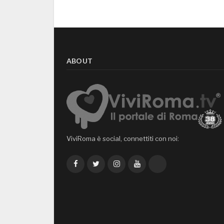
ABOUT
ViviRoma è social, connettiti con noi:
Facebook
Twitter
Instagram
YouTube
TikTok