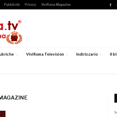
Pubblicità
Privacy
ViviRoma Magazine
Fac
ubriche
ViviRoma Television
Indirizzario
Il 
 MAGAZINE
S