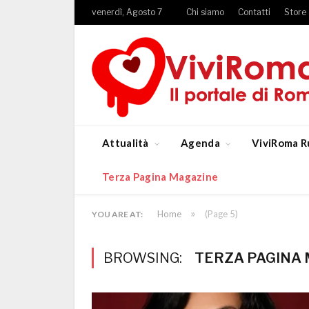
venerdì, Agosto 7
Chi siamo
Contatti
Store
Attualità
Agenda
ViviRoma R
Terza Pagina Magazine
»
Home
(Page 5)
YOU ARE AT:
BROWSING:
TERZA PAGINA