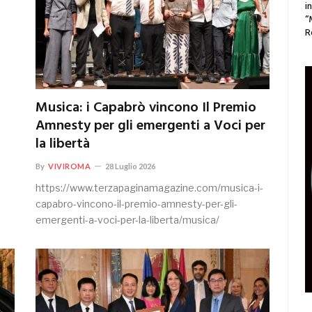
i
“
R
Musica: i Capabrò vincono Il Premio
Amnesty per gli emergenti a Voci per
la libertà
By
VIVIROMA
28 Luglio 2026
https://www.terzapaginamagazine.com/musica-i-
capabro-vincono-il-premio-amnesty-per-gli-
emergenti-a-voci-per-la-liberta/musica/