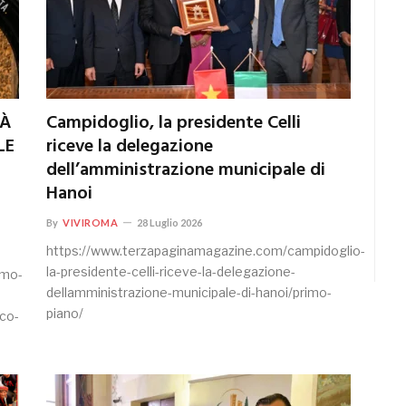
TÀ
Campidoglio, la presidente Celli
LE
riceve la delegazione
dell’amministrazione municipale di
Hanoi
By
VIVIROMA
28 Luglio 2026
https://www.terzapaginamagazine.com/campidoglio-
la-presidente-celli-riceve-la-delegazione-
amo-
dellamministrazione-municipale-di-hanoi/primo-
piano/
ico-