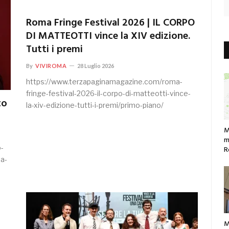
Roma Fringe Festival 2026 | IL CORPO
DI MATTEOTTI vince la XIV edizione.
Tutti i premi
By
VIVIROMA
28 Luglio 2026
https://www.terzapaginamagazine.com/roma-
fringe-festival-2026-il-corpo-di-matteotti-vince-
to
la-xiv-edizione-tutti-i-premi/primo-piano/
M
m
o-
R
a-
M