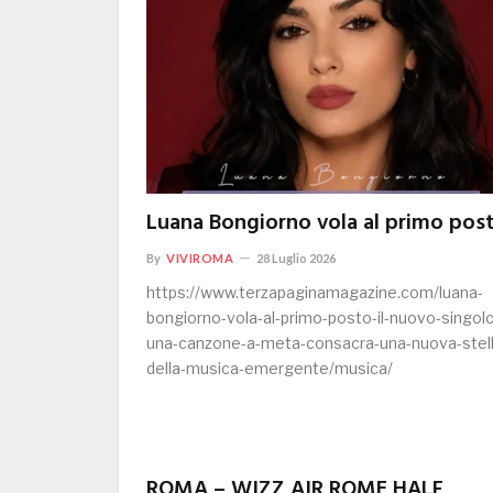
Luana Bongiorno vola al primo pos
By
VIVIROMA
28 Luglio 2026
https://www.terzapaginamagazine.com/luana-
bongiorno-vola-al-primo-posto-il-nuovo-singol
una-canzone-a-meta-consacra-una-nuova-stell
della-musica-emergente/musica/
ROMA – WIZZ AIR ROME HALF