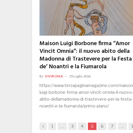
Maison Luigi Borbone firma “Amor
Vincit Omnia”: il nuovo abito della
Madonna di Trastevere per la Festa
de’ Noantri e la Fiumarola
By
VIVIROMA
25 Luglio 2026
https://www.terzapaginamagazine.com/maison
luigi-borbone-firma-amor-vincit-omnia-il-nuovo
abito-dellamadonna-di-trastevere-per-la-festa
noantri-e-la-fiumarola/primo-piano/
Previous
1
…
3
4
5
6
7
…