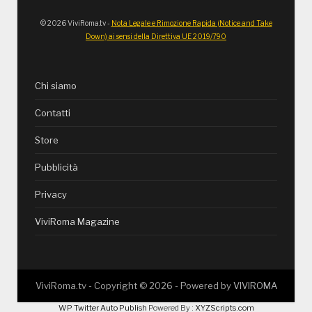
© 2026 ViviRoma.tv -
Nota Legale e Rimozione Rapida (Notice and Take
Down) ai sensi della Direttiva UE 2019/790
Chi siamo
Contatti
Store
Pubblicità
Privacy
ViviRoma Magazine
ViviRoma.tv - Copyright ©
2026
- Powered by
VIVIROMA
WP Twitter Auto Publish
Powered By :
XYZScripts.com