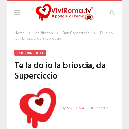
»
»
»
Home
Indirizzario
Bar-Cornetterie
Te la do
io la brioscia, da Superciccio
BAR-CORNETTERIE
Te la do io la brioscia, da
Superciccio
By
VIVIROMA
10 Febbraio