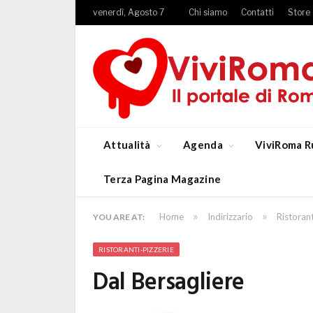
venerdì, Agosto 7
Chi siamo
Contatti
Store
Attualità
Agenda
ViviRoma R
Terza Pagina Magazine
»
»
Home
Indirizzario
Ristorant
YOU ARE AT:
RISTORANTI-PIZZERIE
Dal Bersagliere