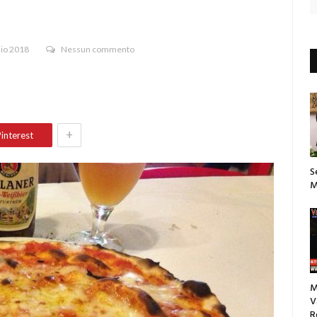
aio 2018
Nessun commento
+
interest
S
M
M
V
R