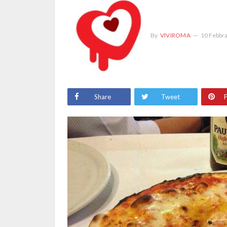
By
VIVIROMA
10 Febbr
Share
Tweet
P