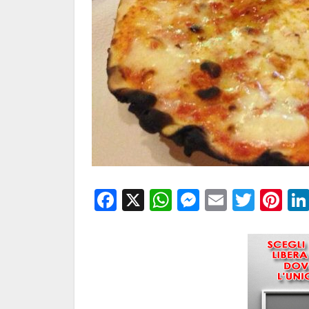
Facebook
X
WhatsApp
Messenge
Email
Twitt
Pi