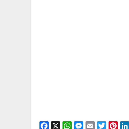
Facebook
X
WhatsApp
Messenge
Email
Twitt
Pi