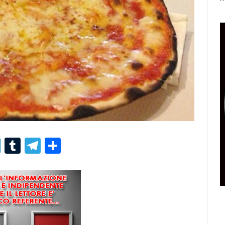
r
er
nterest
LinkedIn
Tumblr
Telegram
Condividi