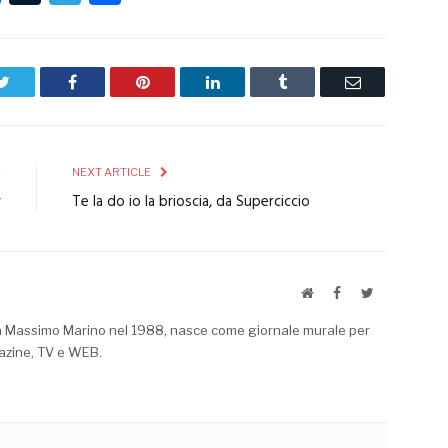
Twitter
Facebook
Pinterest
LinkedIn
Tumblr
Email
E
NEXT ARTICLE
r
Te la do io la brioscia, da Superciccio
Website
Facebook
Twitter
a Massimo Marino nel 1988, nasce come giornale murale per
azine, TV e WEB.