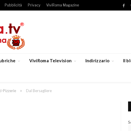
Pubblicità
Privacy
ViviRoma Magazine
Fac
ubriche
ViviRoma Television
Indirizzario
Il 
»
i-Pizzerie
Dal Bersagliere
S