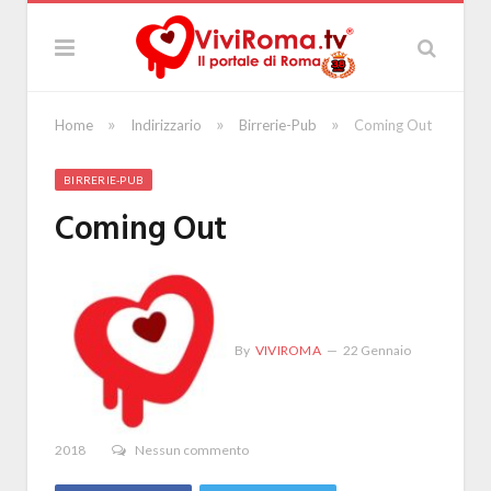
»
»
»
Home
Indirizzario
Birrerie-Pub
Coming Out
BIRRERIE-PUB
Coming Out
By
VIVIROMA
22 Gennaio
2018
Nessun commento