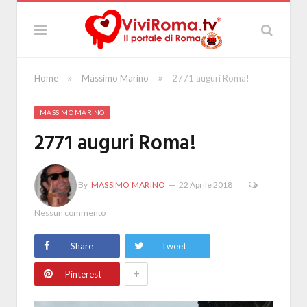
»
»
Home
Massimo Marino
2771 auguri Roma!
MASSIMO MARINO
2771 auguri Roma!
By
MASSIMO MARINO
22 Aprile 2018
Nessun commento
Share
Tweet
+
Pinterest