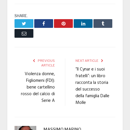
SHARE.
Twitter
Facebook
Pinterest
LinkedIn
Tumblr
Email
PREVIOUS
NEXT ARTICLE
ARTICLE
“Il Cynar e i suoi
Violenza donne,
fratelli”: un libro
Figliomeni (FDI):
racconta la storia
bene cartellino
del successo
rosso del calcio di
della famiglia Dalle
Serie A
Molle
MASSIMO MARINO