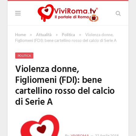
»
»
»
Home
Attualità
Politica
Violenza donne,
Figliomeni (FDI): bene cartellino rosso del calcio di Serie A
POLITICA
Violenza donne,
Figliomeni (FDI): bene
cartellino rosso del calcio
di Serie A
By
VIVIROMA
22 Aprile 2018