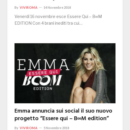
By
VIVIROMA
14 Novembre 2018
Venerdì 16 novembre esce Essere Qui – B∞M
EDITION Con 4 brani inediti tra cui…
Emma annuncia sui social il suo nuovo
progetto “Essere qui – B∞M edition”
By
VIVIROMA
5 Novembre 2018