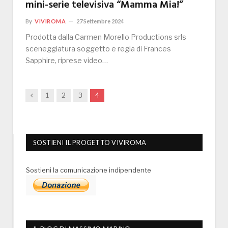
mini-serie televisiva “Mamma Mia!”
By
VIVIROMA
27 Settembre 2024
Prodotta dalla Carmen Morello Productions srls
sceneggiatura soggetto e regia di Frances
Sapphire, riprese video…
Previous
1
2
3
4
SOSTIENI IL PROGETTO VIVIROMA
Sostieni la comunicazione indipendente