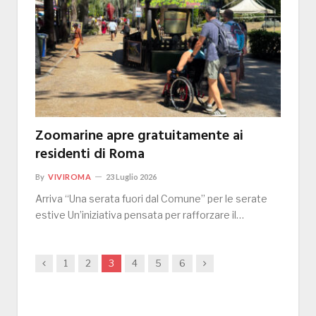
Zoomarine apre gratuitamente ai
residenti di Roma
By
VIVIROMA
23 Luglio 2026
Arriva “Una serata fuori dal Comune” per le serate
estive Un’iniziativa pensata per rafforzare il…
Previous
Next
1
2
3
4
5
6