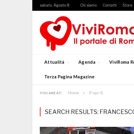
sabato, Agosto 8
Chi siamo
Contatti
Store
Attualità
Agenda
ViviRoma R
Terza Pagina Magazine
»
Home
(Page 4)
YOU ARE AT:
SEARCH RESULTS: FRANCESCO 