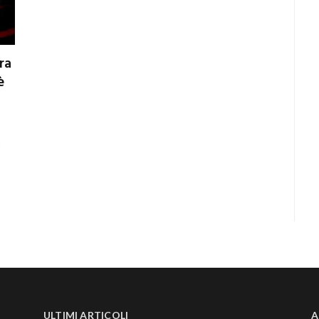
ra
è
i
ULTIMI ARTICOLI
A