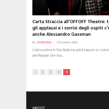
Carta Straccia all’OFFOFF Theatre: t
gli applausi e i sorrisi degli ospiti c’
anche Alessandro Gassman
By
VIVIROMA
3 Dicembre 2018
L’atmosfera in Via Giulia ha già il sapore e i color
del Natale che sta…
Previous
1
2
3
4
ABOUT