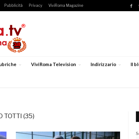
Pubblicità
Privacy
ViviRoma Magazine
Fac
ubriche
ViviRoma Television
Indirizzario
Il 
TOTTI (35)
S