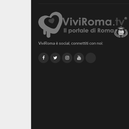
ViviRoma è social, connettiti con noi:
Facebook
Twitter
Instagram
YouTube
TikTok