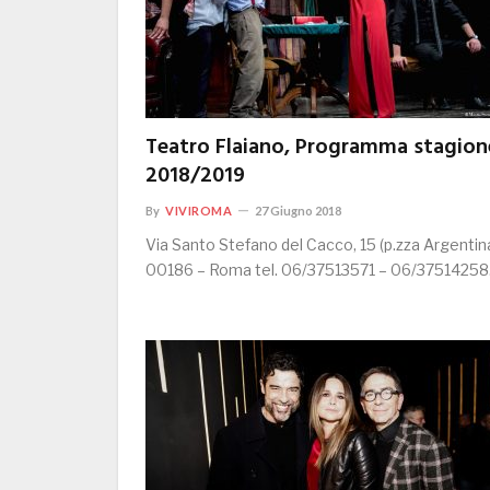
Teatro Flaiano, Programma stagion
2018/2019
By
VIVIROMA
27 Giugno 2018
Via Santo Stefano del Cacco, 15 (p.zza Argentin
00186 – Roma tel. 06/37513571 – 06/3751425