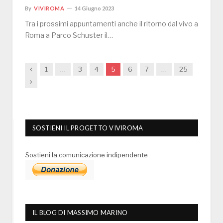
By
VIVIROMA
14 Giugno 2023
Tra i prossimi appuntamenti anche il ritorno dal vivo a
Roma a Parco Schuster il…
Previous
1
…
3
4
5
6
7
…
25
Next
SOSTIENI IL PROGETTO VIVIROMA
Sostieni la comunicazione indipendente
IL BLOG DI MASSIMO MARINO