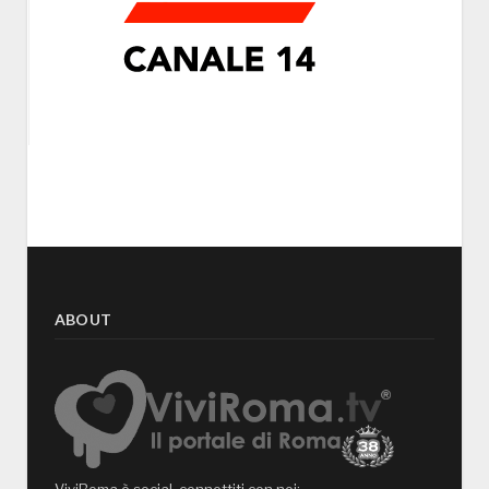
ABOUT
ViviRoma è social, connettiti con noi: