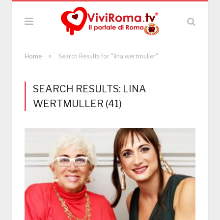
»
Home
Search Results for "lina wertmuller"
SEARCH RESULTS: LINA
WERTMULLER (41)