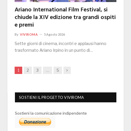
Ariano International Film Festival, si
chiude la XIV edizione tra grandi ospiti
e premi
By
VIVIROMA
5 Agosto 2026
Sette giorni di cinema, incontri e applausi hanno
trasformato Ariano Irpino in un punto di…
Next
1
2
3
…
5
SOSTIENI IL PROGETTO VIVIROMA
Sostieni la comunicazione indipendente