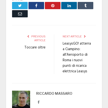
Twitter
Facebook
Pinterest
LinkedIn
Tumblr
Email
PREVIOUS
NEXT ARTICLE
ARTICLE
LeasysGO! atterra
Toccare oltre
a Ciampino:
all’Aeroporto di
Roma i nuovi
punti di ricarica
elettrica Leasys
RICCARDO MASSARO
Facebook