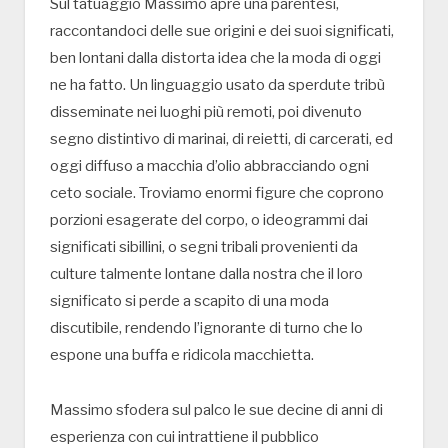
Sul tatuaggio Massimo apre una parentesi,
raccontandoci delle sue origini e dei suoi significati,
ben lontani dalla distorta idea che la moda di oggi
ne ha fatto. Un linguaggio usato da sperdute tribù
disseminate nei luoghi più remoti, poi divenuto
segno distintivo di marinai, di reietti, di carcerati, ed
oggi diffuso a macchia d’olio abbracciando ogni
ceto sociale. Troviamo enormi figure che coprono
porzioni esagerate del corpo, o ideogrammi dai
significati sibillini, o segni tribali provenienti da
culture talmente lontane dalla nostra che il loro
significato si perde a scapito di una moda
discutibile, rendendo l’ignorante di turno che lo
espone una buffa e ridicola macchietta.
Massimo sfodera sul palco le sue decine di anni di
esperienza con cui intrattiene il pubblico