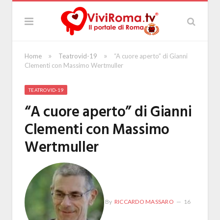
»
»
Home
Teatrovid-19
“A cuore aperto” di Gianni
Clementi con Massimo Wertmuller
TEATROVID-19
“A cuore aperto” di Gianni
Clementi con Massimo
Wertmuller
By
RICCARDO MASSARO
16