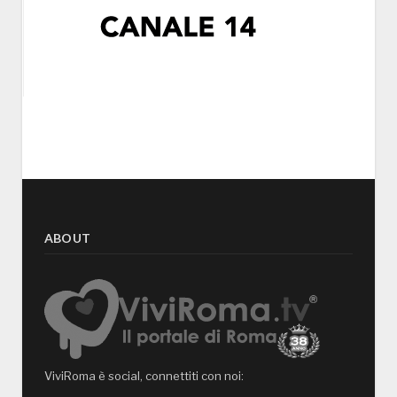
ABOUT
ViviRoma è social, connettiti con noi: