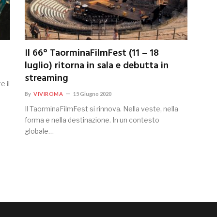
Il 66° TaorminaFilmFest (11 – 18
luglio) ritorna in sala e debutta in
streaming
e il
By
VIVIROMA
15 Giugno 2020
Il TaorminaFilmFest si rinnova. Nella veste, nella
forma e nella destinazione. In un contesto
globale…