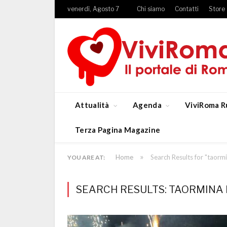
venerdì, Agosto 7
Chi siamo
Contatti
Store
Attualità
Agenda
ViviRoma R
Terza Pagina Magazine
»
Home
Search Results for "taormin
YOU ARE AT:
SEARCH RESULTS: TAORMINA F