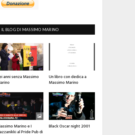
IL BLOG DI MASSIMO MARINO
ei anni senza Massimo
Un libro con dedica a
arino
Massimo Marino
assimo Marino e I
Black Oscar night 2001
azzanikki al Pride Pub di