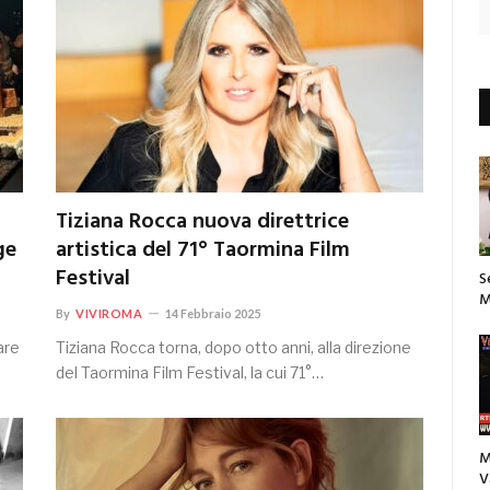
Tiziana Rocca nuova direttrice
ge
artistica del 71° Taormina Film
Festival
S
M
By
VIVIROMA
14 Febbraio 2025
are
Tiziana Rocca torna, dopo otto anni, alla direzione
del Taormina Film Festival, la cui 71°…
M
V