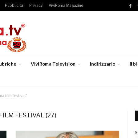
Pubblicità
Privacy
ViviRoma Magazine
Fac
ubriche
ViviRoma Television
Indirizzario
Il 
a film festival"
ILM FESTIVAL (27)
S