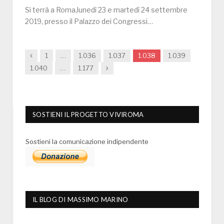
Si terrà a Roma,lunedì 23 e martedì 24 settembre
2019, presso il Palazzo dei Congressi…
Previous
1
…
1.036
1.037
1.038
1.039
Next
1.040
…
1.177
SOSTIENI IL PROGETTO VIVIROMA
Sostieni la comunicazione indipendente
IL BLOG DI MASSIMO MARINO