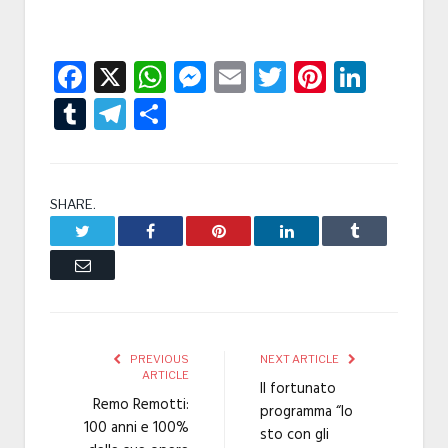
Facebook
X
WhatsApp
Messenger
Email
Twitter
Pintere
Linke
Tumblr
Telegram
Condividi
SHARE.
Twitter
Facebook
Pinterest
LinkedIn
Tumblr
Email
PREVIOUS
NEXT ARTICLE
ARTICLE
Il fortunato
Remo Remotti:
programma “Io
100 anni e 100%
sto con gli