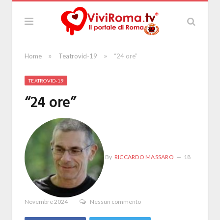
»
»
Home
Teatrovid-19
“24 ore”
TEATROVID-19
“24 ore”
By
RICCARDO MASSARO
18
Novembre 2024
Nessun commento