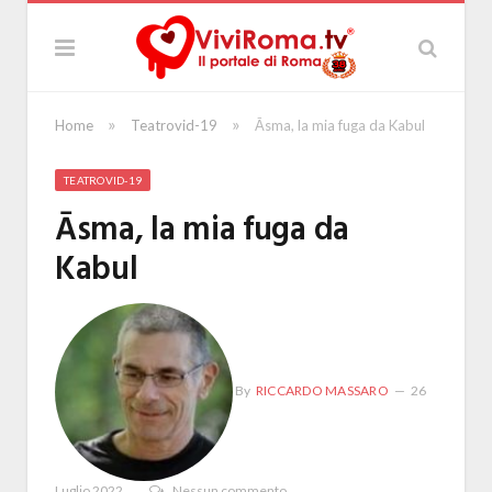
»
»
Home
Teatrovid-19
Āsma, la mia fuga da Kabul
TEATROVID-19
Āsma, la mia fuga da
Kabul
By
RICCARDO MASSARO
26
Luglio 2022
Nessun commento