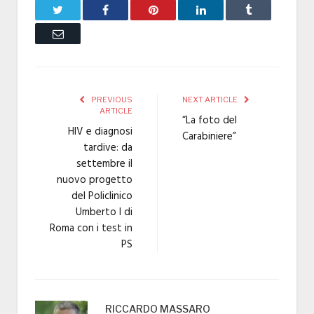
Twitter
Facebook
Pinterest
LinkedIn
Tumblr
Email
PREVIOUS
NEXT ARTICLE
ARTICLE
“La foto del
HIV e diagnosi
Carabiniere”
tardive: da
settembre il
nuovo progetto
del Policlinico
Umberto I di
Roma con i test in
PS
RICCARDO MASSARO