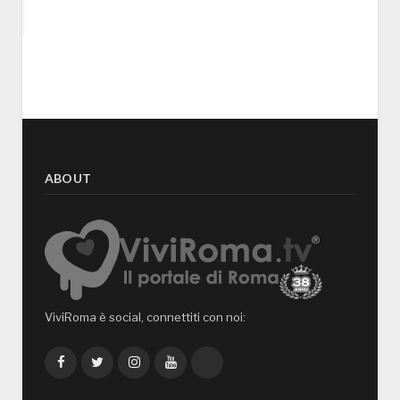
ABOUT
ViviRoma è social, connettiti con noi:
Facebook
Twitter
Instagram
YouTube
TikTok