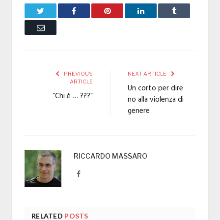
Twitter
Facebook
Pinterest
LinkedIn
Tumblr
Email
PREVIOUS
NEXT ARTICLE
ARTICLE
Un corto per dire
“Chi è … ???”
no alla violenza di
genere
RICCARDO MASSARO
Facebook
RELATED
POSTS