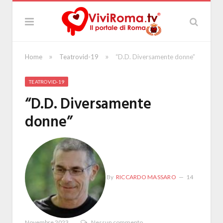
»
»
Home
Teatrovid-19
“D.D. Diversamente donne”
TEATROVID-19
“D.D. Diversamente
donne”
By
RICCARDO MASSARO
14
Novembre 2023
Nessun commento