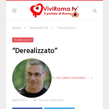
»
»
Home
Teatrovid-19
“Derealizzato”
TEATROVID-19
“Derealizzato”
By
RICCARDO MASSARO
2
Aprile 2025
Nessun commento