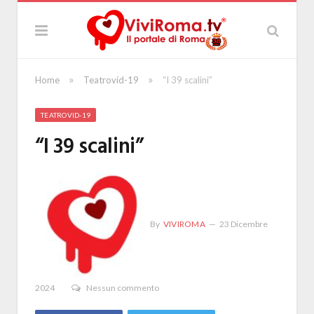
»
»
Home
Teatrovid-19
“I 39 scalini”
TEATROVID-19
“I 39 scalini”
By
VIVIROMA
23 Dicembre
2024
Nessun commento