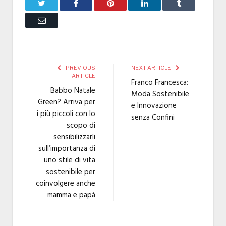
Twitter
Facebook
Pinterest
LinkedIn
Tumblr
Email
PREVIOUS
NEXT ARTICLE
ARTICLE
Franco Francesca:
Babbo Natale
Moda Sostenibile
Green? Arriva per
e Innovazione
i più piccoli con lo
senza Confini
scopo di
sensibilizzarli
sull’importanza di
uno stile di vita
sostenibile per
coinvolgere anche
mamma e papà