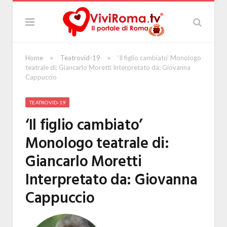
»
»
Home
Teatrovid-19
‘Il figlio cambiato’ Monologo
teatrale di: Giancarlo Moretti Interpretato da: Giovanna
Cappuccio
TEATROVID-19
‘Il figlio cambiato’
Monologo teatrale di:
Giancarlo Moretti
Interpretato da: Giovanna
Cappuccio