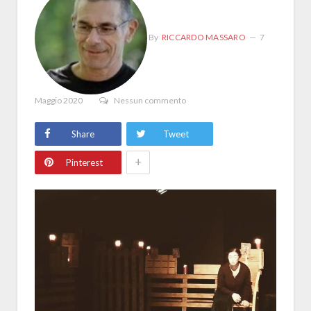
By
RICCARDO MASSARO
7
Maggio 2020
Nessun commento
Share
Tweet
+
Pinterest