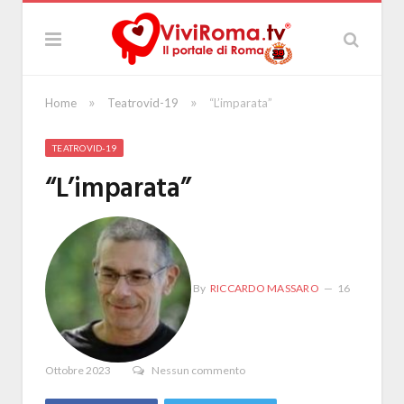
»
»
Home
Teatrovid-19
“L’imparata”
TEATROVID-19
“L’imparata”
By
RICCARDO MASSARO
16
Ottobre 2023
Nessun commento