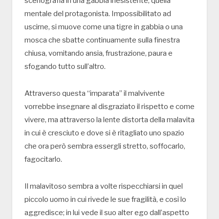
scenografia in una gabbia inesistente, quella
mentale del protagonista. Impossibilitato ad
uscirne, si muove come una tigre in gabbia o una
mosca che sbatte continuamente sulla finestra
chiusa, vomitando ansia, frustrazione, paura e
sfogando tutto sull’altro.
Attraverso questa “imparata” il malvivente
vorrebbe insegnare al disgraziato il rispetto e come
vivere, ma attraverso la lente distorta della malavita
in cui è cresciuto e dove si è ritagliato uno spazio
che ora però sembra essergli stretto, soffocarlo,
fagocitarlo.
Il malavitoso sembra a volte rispecchiarsi in quel
piccolo uomo in cui rivede le sue fragilità, e così lo
aggredisce; in lui vede il suo alter ego dall’aspetto