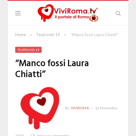
»
»
Home
Teatrovid-19
“Manco fossi Laura Chiatti”
TEATROVID-19
“Manco fossi Laura
Chiatti”
By
VIVIROMA
12 Novembre
2024
Nessun commento