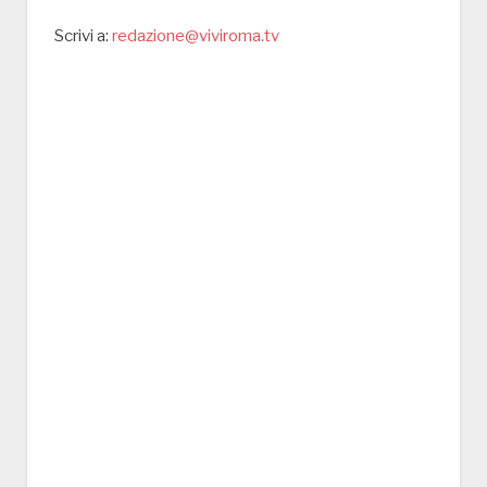
Scrivi a:
redazione@viviroma.tv