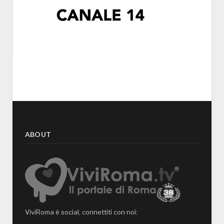
ABOUT
ViviRoma è social, connettiti con noi: