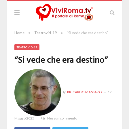
»
»
Home
Teatrovid-19
“Si vede che era destino”
TEATROVID-19
“Si vede che era destino”
By
RICCARDO MASSARO
12
Maggio 2025
Nessun commento