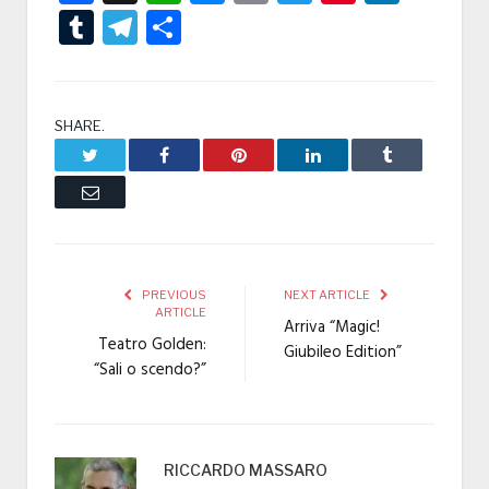
Tumblr
Telegram
Condividi
SHARE.
Twitter
Facebook
Pinterest
LinkedIn
Tumblr
Email
PREVIOUS
NEXT ARTICLE
ARTICLE
Arriva “Magic!
Teatro Golden:
Giubileo Edition”
“Sali o scendo?”
RICCARDO MASSARO