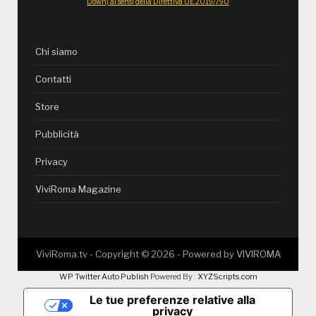
Down) ai sensi della Direttiva UE 2019/790
Chi siamo
Contatti
Store
Pubblicità
Privacy
ViviRoma Magazine
ViviRoma.tv - Copyright ©
2026
- Powered by
VIVIROMA
WP Twitter Auto Publish
Powered By :
XYZScripts.com
Le tue preferenze relative alla
privacy