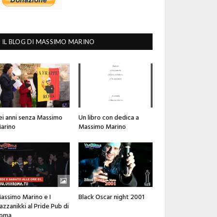
IL BLOG DI MASSIMO MARINO
ei anni senza Massimo
Un libro con dedica a
arino
Massimo Marino
assimo Marino e I
Black Oscar night 2001
azzanikki al Pride Pub di
oma