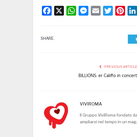
Facebook
X
WhatsApp
Messenge
Email
Twitt
Pi
SHARE.
PREVIOUS ARTICL
BILLIONS: er Califfo in concer
VIVIROMA
Il Gruppo ViviRoma fondato d
ampliarsi nel tempo in un mag