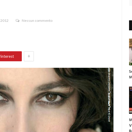
 2012
Nessun commento
+
interest
S
M
M
V
R