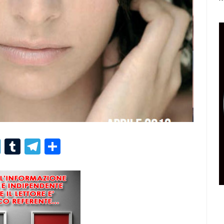
r
er
nterest
LinkedIn
Tumblr
Telegram
Condividi