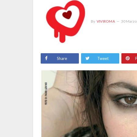
By
VIVIROMA
30 Marzo
Share
Tweet
P