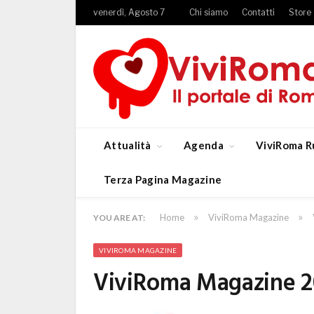
venerdì, Agosto 7
Chi siamo
Contatti
Store
Attualità
Agenda
ViviRoma R
Terza Pagina Magazine
»
»
Home
ViviRoma Magazine
YOU ARE AT:
VIVIROMA MAGAZINE
ViviRoma Magazine 20