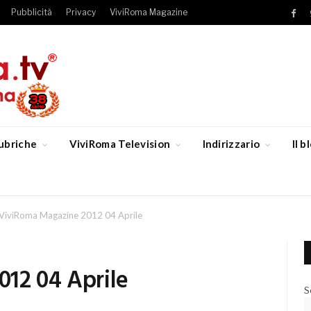
Pubblicità
Privacy
ViviRoma Magazine
Fac
ubriche
ViviRoma Television
Indirizzario
Il 
ViviRoma Magazine 2012 04 Aprile
12 04 Aprile
S