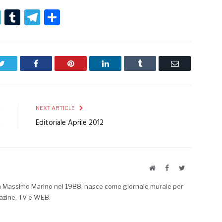
r
er
nterest
LinkedIn
Tumblr
Telegram
Condividi
Twitter
Facebook
Pinterest
LinkedIn
Tumblr
Email
E
NEXT ARTICLE
t
Editoriale Aprile 2012
Website
Facebook
Twitter
a Massimo Marino nel 1988, nasce come giornale murale per
azine, TV e WEB.