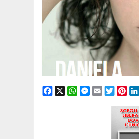
Facebook
X
WhatsApp
Messenge
Email
Twitt
Pi