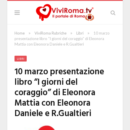
»
»
»
Home
ViviRoma Rubriche
Libri
10 marzo
presentazione libro “I giorni del coraggio” di Eleonora
Mattia con Eleonora Daniele e R.Gualtieri
LIBRI
10 marzo presentazione
libro “I giorni del
coraggio” di Eleonora
Mattia con Eleonora
Daniele e R.Gualtieri