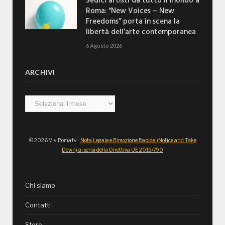
Sedici artisti da tutto il mondo a
Roma: “New Voices – New
Freedoms” porta in scena la
libertà dell’arte contemporanea
6 Agosto 2026
ARCHIVI
Archivi
© 2026 ViviRoma.tv -
Nota Legale e Rimozione Rapida (Notice and Take
Down) ai sensi della Direttiva UE 2019/790
Chi siamo
Contatti
Store