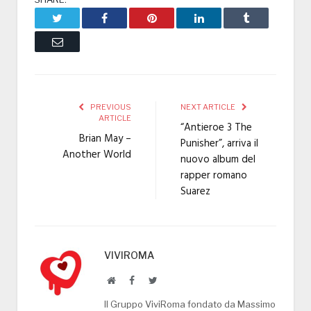
Twitter
Facebook
Pinterest
LinkedIn
Tumblr
Email
PREVIOUS
NEXT ARTICLE
ARTICLE
“Antieroe 3 The
Brian May –
Punisher”, arriva il
Another World
nuovo album del
rapper romano
Suarez
VIVIROMA
Website
Facebook
Twitter
Il Gruppo ViviRoma fondato da Massimo