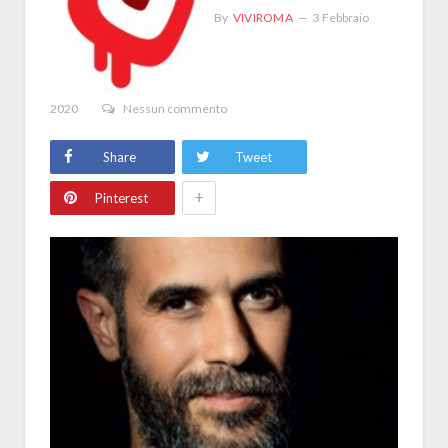
By
VIVIROMA
3 Febbraio
2020
Nessun commento
Share
Tweet
+
Pinterest