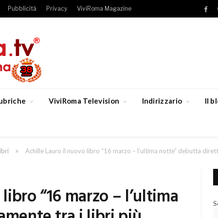
Pubblicità
Privacy
ViviRoma Magazine
Fac
ubriche
ViviRoma Television
Indirizzario
Il 
»
ibri
Achille Lauro il nuovo libro “16 marzo – l’ultima notte” debutta dirett
 libro “16 marzo – l’ultima
S
mente tra i libri più