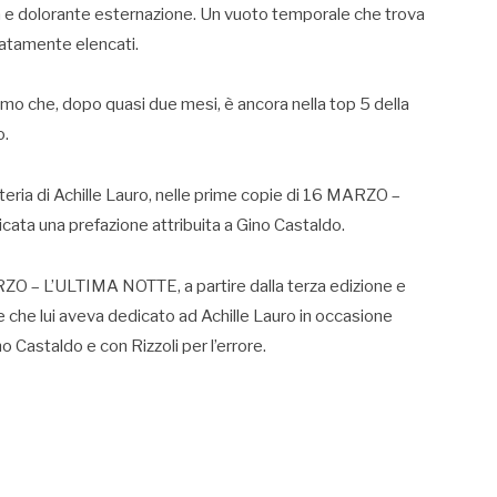
ca e dolorante esternazione. Un vuoto temporale che trova
natamente elencati.
imo che, dopo quasi due mesi, è ancora nella top 5 della
o.
eteria di Achille Lauro, nelle prime copie di 16 MARZO –
ta una prefazione attribuita a Gino Castaldo.
RZO – L’ULTIMA NOTTE, a partire dalla terza edizione e
se che lui aveva dedicato ad Achille Lauro in occasione
no Castaldo e con Rizzoli per l’errore.