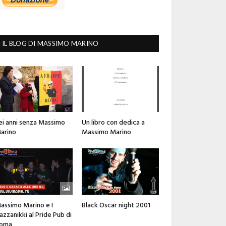
IL BLOG DI MASSIMO MARINO
ei anni senza Massimo
Un libro con dedica a
arino
Massimo Marino
assimo Marino e I
Black Oscar night 2001
azzanikki al Pride Pub di
oma