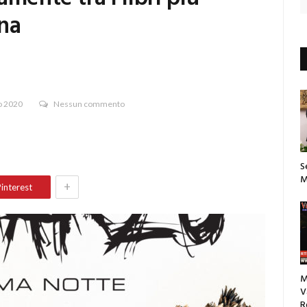
ana
o 2020
Nessun commento
S
M
+
interest
M
V
R