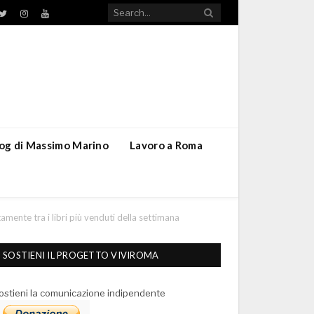
TikTok
ebook
Twitter
Instagram
YouTube
blog di Massimo Marino
Lavoro a Roma
amente tra i libri più venduti della settimana
SOSTIENI IL PROGETTO VIVIROMA
ostieni la comunicazione indipendente