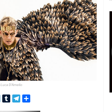
 Luca D'Amelio
r
er
nterest
LinkedIn
Tumblr
Telegram
Condividi