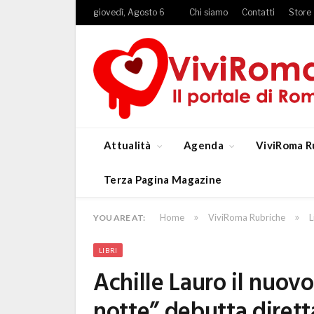
giovedì, Agosto 6
Chi siamo
Contatti
Store
Attualità
Agenda
ViviRoma R
Terza Pagina Magazine
»
»
Home
ViviRoma Rubriche
L
YOU ARE AT:
LIBRI
Achille Lauro il nuovo
notte” debutta diretta