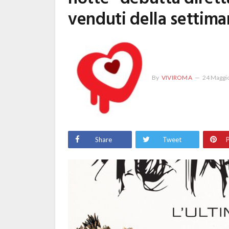
venduti della settim
By
VIVIROMA
24 Maggi
Share
Tweet
P