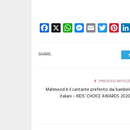
Facebook
X
WhatsApp
Messenge
Email
Twitt
Pi
SHARE.
PREVIOUS ARTICL
Mahmood è il cantante preferito dai bambin
italiani – KIDS’ CHOICE AWARDS 202