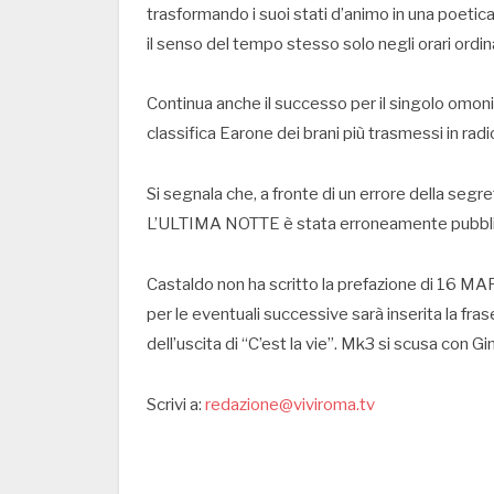
trasformando i suoi stati d’animo in una poeti
il senso del tempo stesso solo negli orari ordi
Continua anche il successo per il singolo omon
classifica Earone dei brani più trasmessi in radi
Si segnala che, a fronte di un errore della segr
L’ULTIMA NOTTE è stata erroneamente pubblica
Castaldo non ha scritto la prefazione di 16 MA
per le eventuali successive sarà inserita la fra
dell’uscita di “C’est la vie”. Mk3 si scusa con Gi
Scrivi a:
redazione@viviroma.tv