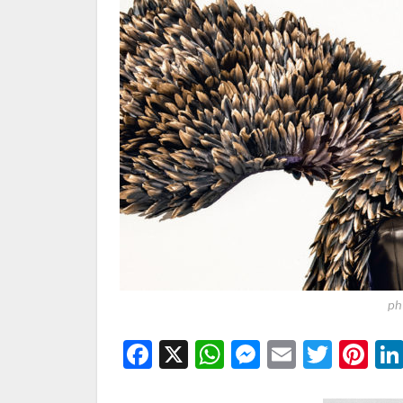
ph
Facebook
X
WhatsApp
Messenge
Email
Twitt
Pi