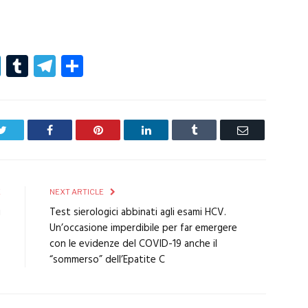
r
er
nterest
LinkedIn
Tumblr
Telegram
Condividi
Twitter
Facebook
Pinterest
LinkedIn
Tumblr
Email
E
NEXT ARTICLE
i
Test sierologici abbinati agli esami HCV.
0
Un’occasione imperdibile per far emergere
con le evidenze del COVID-19 anche il
“sommerso” dell’Epatite C