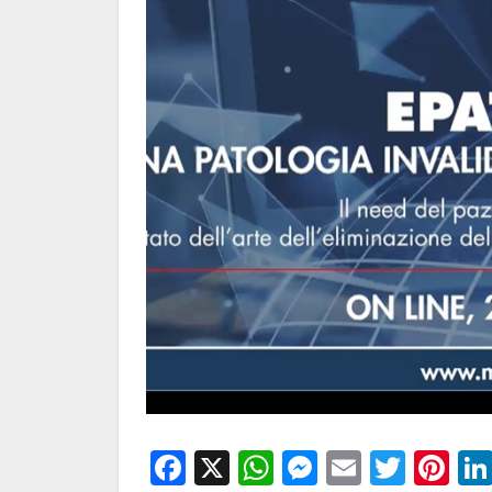
Facebook
X
WhatsApp
Messenge
Email
Twitt
Pi