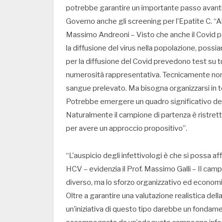
potrebbe garantire un importante passo avanti: ab
Governo anche gli screening per l’Epatite C. “A
Massimo Andreoni – Visto che anche il Covid p
la diffusione del virus nella popolazione, poss
per la diffusione del Covid prevedono test su tut
numerosità rappresentativa. Tecnicamente non c
sangue prelevato. Ma bisogna organizzarsi in te
Potrebbe emergere un quadro significativo dell’
Naturalmente il campione di partenza è ristret
per avere un approccio propositivo”.
“L’auspicio degli infettivologi è che si possa af
HCV – evidenzia il Prof. Massimo Galli – Il ca
diverso, ma lo sforzo organizzativo ed economi
Oltre a garantire una valutazione realistica della
un’iniziativa di questo tipo darebbe un fondam