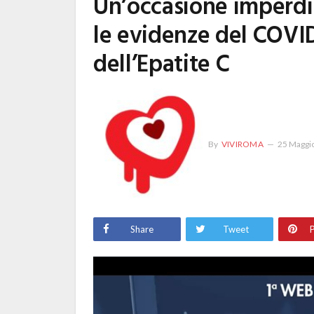
Un’occasione imperdi
le evidenze del COVI
dell’Epatite C
By
VIVIROMA
25 Maggi
Share
Tweet
P