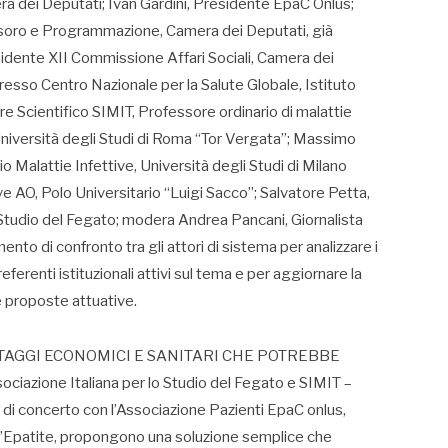
ra dei Deputati; Ivan Gardini, Presidente EpaC Onlus;
esoro e Programmazione, Camera dei Deputati, già
sidente XII Commissione Affari Sociali, Camera dei
resso Centro Nazionale per la Salute Globale, Istituto
e Scientifico SIMIT, Professore ordinario di malattie
, Università degli Studi di Roma “Tor Vergata”; Massimo
o Malattie Infettive, Università degli Studi di Milano
ive AO, Polo Universitario “Luigi Sacco”; Salvatore Petta,
 Studio del Fegato; modera Andrea Pancani, Giornalista
 di confronto tra gli attori di sistema per analizzare i
referenti istituzionali attivi sul tema e per aggiornare la
e proposte attuative.
NTAGGI ECONOMICI E SANITARI CHE POTREBBE
ciazione Italiana per lo Studio del Fegato e SIMIT –
i, di concerto con l’Associazione Pazienti EpaC onlus,
 l’Epatite, propongono una soluzione semplice che