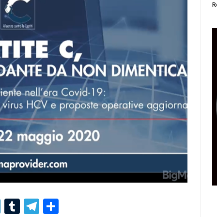
R
r
er
nterest
LinkedIn
Tumblr
Telegram
Condividi