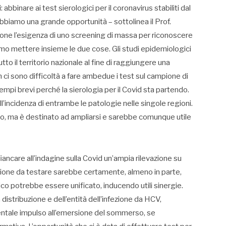
binare ai test sierologici per il coronavirus stabiliti dal
bbiamo una grande opportunità – sottolinea il Prof.
one l’esigenza di uno screening di massa per riconoscere
iamo mettere insieme le due cose. Gli studi epidemiologici
to il territorio nazionale al fine di raggiungere una
i sono difficoltà a fare ambedue i test sul campione di
mpi brevi perché la sierologia per il Covid sta partendo.
incidenza di entrambe le patologie nelle singole regioni.
to, ma è destinato ad ampliarsi e sarebbe comunque utile
fiancare all’indagine sulla Covid un’ampia rilevazione su
mpione da testare sarebbe certamente, almeno in parte,
co potrebbe essere unificato, inducendo utili sinergie.
 distribuzione e dell’entità dell’infezione da HCV,
entale impulso all’emersione del sommerso, se