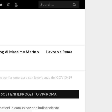
TikTok
ebook
Twitter
Instagram
YouTube
blog di Massimo Marino
Lavoro a Roma
bile per far emergere con le evidenze del COVID-19
SOSTIENI IL PROGETTO VIVIROMA
ostieni la comunicazione indipendente