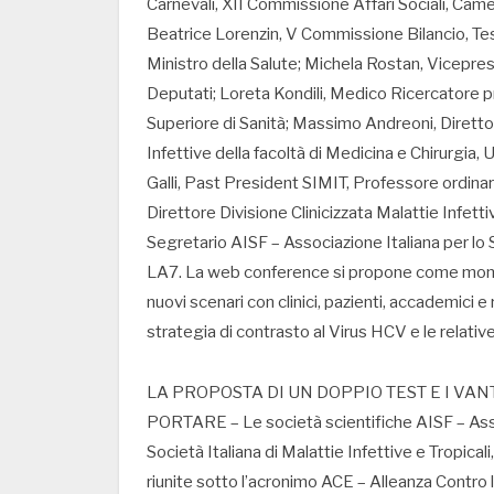
Carnevali, XII Commissione Affari Sociali, Came
Beatrice Lorenzin, V Commissione Bilancio, T
Ministro della Salute; Michela Rostan, Vicepre
Deputati; Loreta Kondili, Medico Ricercatore p
Superiore di Sanità; Massimo Andreoni, Direttor
Infettive della facoltà di Medicina e Chirurgia
Galli, Past President SIMIT, Professore ordinari
Direttore Divisione Clinicizzata Malattie Infett
Segretario AISF – Associazione Italiana per lo
LA7. La web conference si propone come momento
nuovi scenari con clinici, pazienti, accademici e 
strategia di contrasto al Virus HCV e le relativ
LA PROPOSTA DI UN DOPPIO TEST E I VA
PORTARE – Le società scientifiche AISF – Asso
Società Italiana di Malattie Infettive e Tropical
riunite sotto l’acronimo ACE – Alleanza Contro