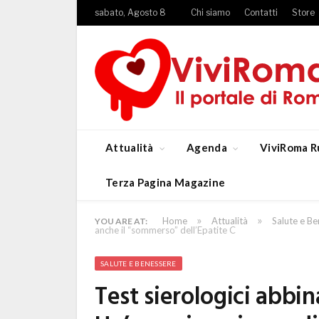
sabato, Agosto 8
Chi siamo
Contatti
Store
Attualità
Agenda
ViviRoma R
Terza Pagina Magazine
»
»
Home
Attualità
Salute e B
YOU ARE AT:
anche il “sommerso” dell’Epatite C
SALUTE E BENESSERE
Test sierologici abbin