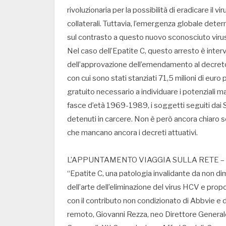
rivoluzionaria per la possibilità di eradicare il vi
collaterali. Tuttavia, l’emergenza globale det
sul contrasto a questo nuovo sconosciuto virus 
Nel caso dell’Epatite C, questo arresto è inter
dell’approvazione dell’emendamento al decreto
con cui sono stati stanziati 71,5 milioni di eur
gratuito necessario a individuare i potenziali ma
fasce d’età 1969-1989, i soggetti seguiti dai S
detenuti in carcere. Non è però ancora chiaro se
che mancano ancora i decreti attuativi.
L’APPUNTAMENTO VIAGGIA SULLA RETE – Si t
“Epatite C, una patologia invalidante da non dim
dell’arte dell’eliminazione del virus HCV e pr
con il contributo non condizionato di Abbvie e d
remoto, Giovanni Rezza, neo Direttore Generale 