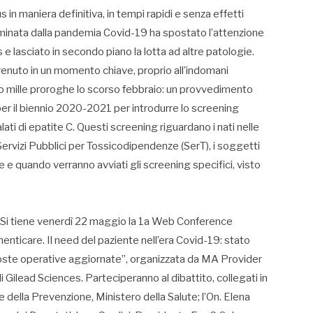
rus in maniera definitiva, in tempi rapidi e senza effetti
erminata dalla pandemia Covid-19 ha spostato l’attenzione
e lasciato in secondo piano la lotta ad altre patologie.
venuto in un momento chiave, proprio all’indomani
 mille proroghe lo scorso febbraio: un provvedimento
o per il biennio 2020-2021 per introdurre lo screening
lati di epatite C. Questi screening riguardano i nati nelle
ervizi Pubblici per Tossicodipendenze (SerT), i soggetti
 e quando verranno avviati gli screening specifici, visto
iene venerdì 22 maggio la 1a Web Conference
enticare. Il need del paziente nell’era Covid-19: stato
oposte operative aggiornate”, organizzata da MA Provider
i Gilead Sciences. Parteciperanno al dibattito, collegati in
della Prevenzione, Ministero della Salute; l’On. Elena