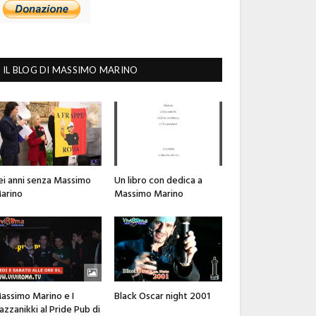
IL BLOG DI MASSIMO MARINO
ei anni senza Massimo
Un libro con dedica a
arino
Massimo Marino
assimo Marino e I
Black Oscar night 2001
azzanikki al Pride Pub di