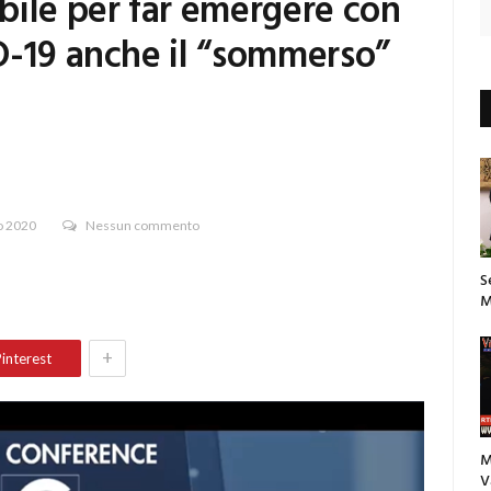
bile per far emergere con
D-19 anche il “sommerso”
o 2020
Nessun commento
S
M
+
interest
M
V