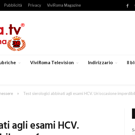
Pubblicità
Privacy
ViviRoma Magazine
Fac
ubriche
ViviRoma Television
Indirizzario
Il 
»
enessere
Test sierologici abbinati agli esami HCV. Un’occasione imperdi
ati agli esami HCV.
S