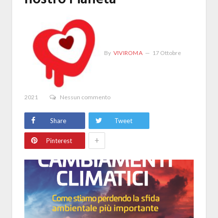
By
VIVIROMA
17 Ottobre
2021
Nessun commento
Share
Tweet
+
Pinterest