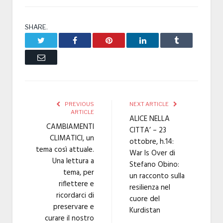
SHARE.
Twitter
Facebook
Pinterest
LinkedIn
Tumblr
Email
PREVIOUS
NEXT ARTICLE
ARTICLE
ALICE NELLA
CAMBIAMENTI
CITTA’ – 23
CLIMATICI, un
ottobre, h.14:
tema così attuale.
War Is Over di
Una lettura a
Stefano Obino:
tema, per
un racconto sulla
riflettere e
resilienza nel
ricordarci di
cuore del
preservare e
Kurdistan
curare il nostro