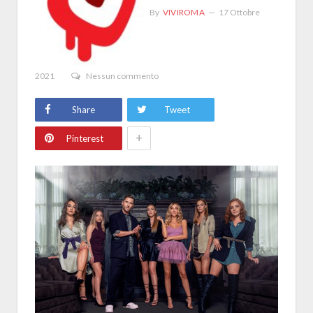
By
VIVIROMA
17 Ottobre
2021
Nessun commento
Share
Tweet
+
Pinterest