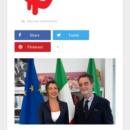
Nessun commento
Share
Tweet
+
Pinterest