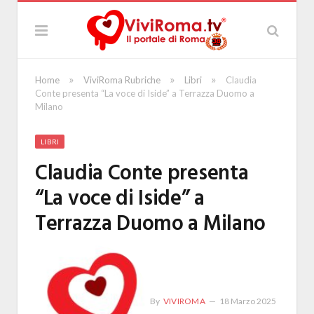
»
»
»
Home
ViviRoma Rubriche
Libri
Claudia
Conte presenta “La voce di Iside” a Terrazza Duomo a
Milano
LIBRI
Claudia Conte presenta
“La voce di Iside” a
Terrazza Duomo a Milano
By
VIVIROMA
18 Marzo 2025