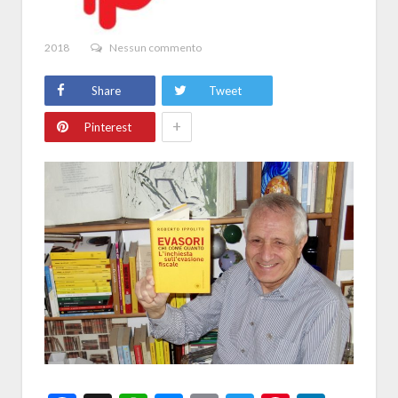
2018
Nessun commento
Share
Tweet
+
Pinterest